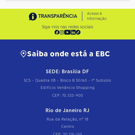
Acesso à
TRANSPARÊNCIA
Informação
Siga-nos nas redes sociais
Saiba onde está a EBC
SEDE: Brasília DF
SCS - Quadra 08 - Bloco B 50/60 - 1º Subsolo
Edifício Venâncio Shopping
CEP: 70.333-900
Rio de Janeiro RJ
Rua da Relação, nº 18
Centro
CEP: 20.231-110