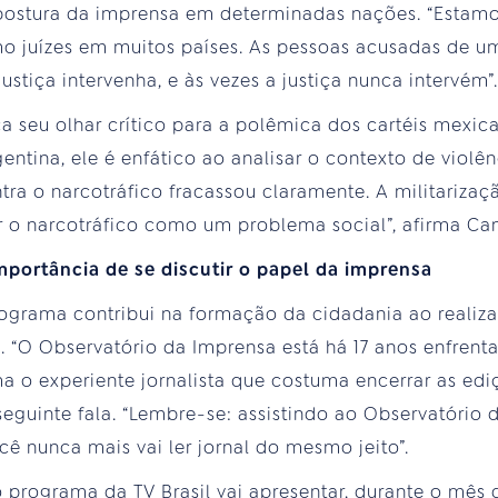
postura da imprensa em determinadas nações. “Estam
juízes em muitos países. As pessoas acusadas de um 
ustiça intervenha, e às vezes a justiça nunca intervém”.
 seu olhar crítico para a polêmica dos cartéis mexic
gentina, ele é enfático ao analisar o contexto de violê
tra o narcotráfico fracassou claramente. A militarizaç
r o narcotráfico como um problema social”, afirma Can
mportância de se discutir o papel da imprensa
rograma contribui na formação da cidadania ao real
a. “O Observatório da Imprensa está há 17 anos enfrent
a o experiente jornalista que costuma encerrar as ed
eguinte fala. “Lembre-se: assistindo ao Observatório 
ocê nunca mais vai ler jornal do mesmo jeito”.
 programa da TV Brasil vai apresentar, durante o mês d