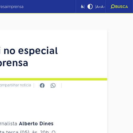
|
|
resa
imprensa
♿
A+
A-
BUSCA
i no especial
prensa
ompartilhar notícia
ornalista
Alberto Dines
a terça (05), às, 20h. O