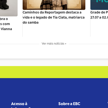
Caminhos da Reportagem destaca a
Grade de P
vida e o legado de Tia Ciata, matriarca
27.07 a 02
bra o
do samba
os com
 Vianna
Ver mais notícias +
Acesso à
Sobre a EBC