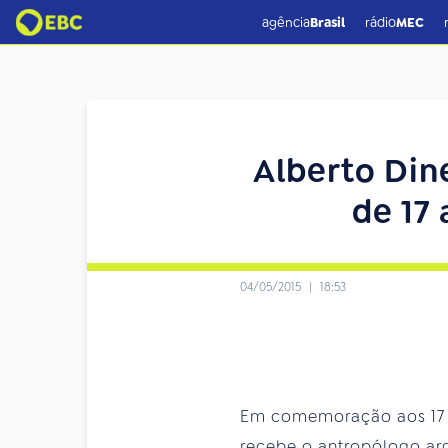
agência
Brasil
rádio
MEC
Alberto Dine
de 17
04/05/2015
|
18:53
Em comemoração aos 17
recebe o antropólogo ar