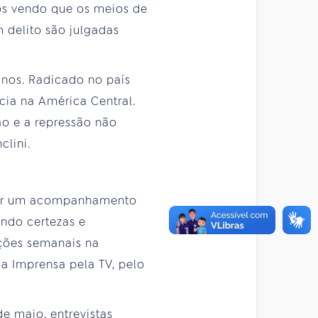
os vendo que os meios de
delito são julgadas
anos. Radicado no país
ncia na América Central.
ão e a repressão não
clini.
izar um acompanhamento
ando certezas e
ições semanais na
da Imprensa pela TV, pelo
e maio, entrevistas