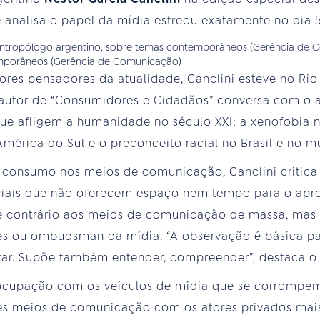
analisa o papel da mídia estreou exatamente no dia 5
mporâneos (Gerência de Comunicação)
es pensadores da atualidade, Canclini esteve no Rio 
O autor de “Consumidores e Cidadãos” conversa com o 
ue afligem a humanidade no século XXI: a xenofobia n
mérica do Sul e o preconceito racial no Brasil e no m
e consumo nos meios de comunicação, Canclini critica 
ciais que não oferecem espaço nem tempo para o ap
 é contrário aos meios de comunicação de massa, mas 
es ou ombudsman da mídia. “A observação é básica par
var. Supõe também entender, compreender”, destaca o 
reocupação com os veículos de mídia que se corrompe
s meios de comunicação com os atores privados mais