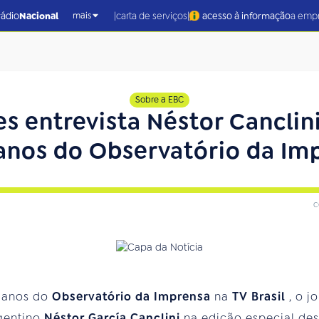
|
|
rádio
Nacional
carta de serviços
acesso à informação
a emp
mais
Sobre a EBC
s entrevista Néstor Canclin
 anos do Observatório da Im
c
 anos do
Observatório da Imprensa
na
TV Brasil
, o j
gentino
Néstor García Canclini
na edição especial dest