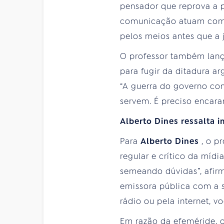
pensador que reprova a 
comunicação atuam como 
pelos meios antes que a j
O professor também lança
para fugir da ditadura ar
“A guerra do governo con
servem. É preciso encara
Alberto Dines ressalta i
Para
Alberto Dines
, o p
regular e crítico da mídi
semeando dúvidas”, afirm
emissora pública com a s
rádio ou pela internet, v
Em razão da efeméride, o