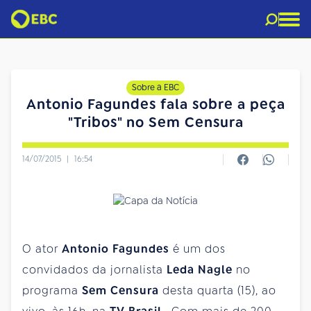
Sobre a EBC
Antonio Fagundes fala sobre a peça
"Tribos" no Sem Censura
14/07/2015
|
16:54
O ator
Antonio Fagundes
é um dos
convidados da jornalista
Leda Nagle
no
programa
Sem Censura
desta quarta (15), ao