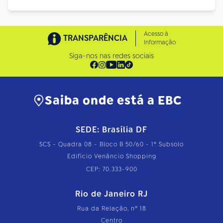
Acesso à
TRANSPARÊNCIA
Informação
Siga-nos nas redes sociais
Saiba onde está a EBC
SEDE: Brasília DF
SCS - Quadra 08 - Bloco B 50/60 - 1º Subsolo
Edifício Venâncio Shopping
CEP: 70.333-900
Rio de Janeiro RJ
Rua da Relação, nº 18
Centro