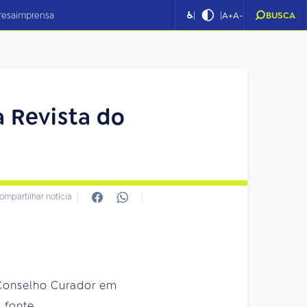
|
|
resa
imprensa
♿
A+
A-
BUSCA
a Revista do
ompartilhar notícia
 Conselho Curador em
 fonte.