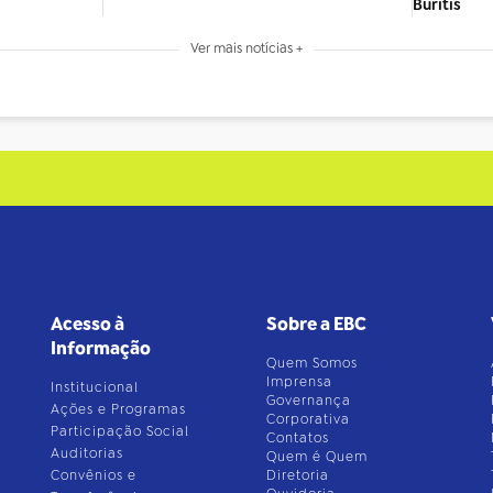
Buritis
Ver mais notícias +
Acesso à
Sobre a EBC
Informação
Quem Somos
Imprensa
Institucional
Governança
Ações e Programas
Corporativa
Participação Social
Contatos
Auditorias
Quem é Quem
Convênios e
Diretoria