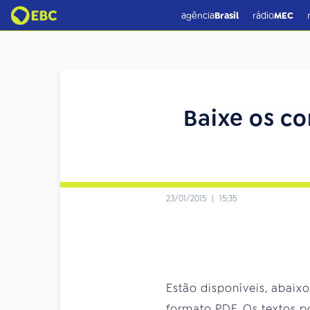
agência
Brasil
rádio
MEC
Baixe os co
23/01/2015
|
15:35
Estão disponíveis, abaix
formato PDF. Os textos p