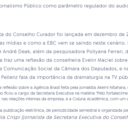
ornalismo Público como parâmetro regulador do audi
sta do Conselho Curador foi lançada em dezembro de 2
as mídias e como a EBC vem se saindo neste cenário.
a e André Deak, além da pesquisadora Pollyana Ferrari,
a traz uma reflexão da conselheira Evelin Maciel sobr
 de Comunicação Social da Câmara dos Deputados, e 
Pellenz fala da importância da dramaturgia na TV públ
eflexão sobre a Agência Brasil feita pela jornalista Akemi Nitahara,
ho ficou a cargo da Secretaria Executiva na matéria "Pelo fortalec
ca nas relações internas da empresa, e a Coluna Acadêmica, com um a
 publicação eletrônica, de periodicidade semestral e organizada pel
cila Crispi (jornalista da Secretaria Executiva do Consel