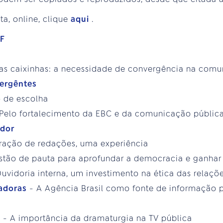
ta, online, clique
aqui
.
DF
das caixinhas: a necessidade de convergência na comu
vergêntes
o de escolha
 Pelo fortalecimento da EBC e da comunicação públic
ador
gração de redações, uma experiência
stão de pauta para aprofundar a democracia e ganhar
Ouvidoria interna, um investimento na ética das relaçõ
hadoras
- A Agência Brasil como fonte de informação p
e
- A importância da dramaturgia na TV pública