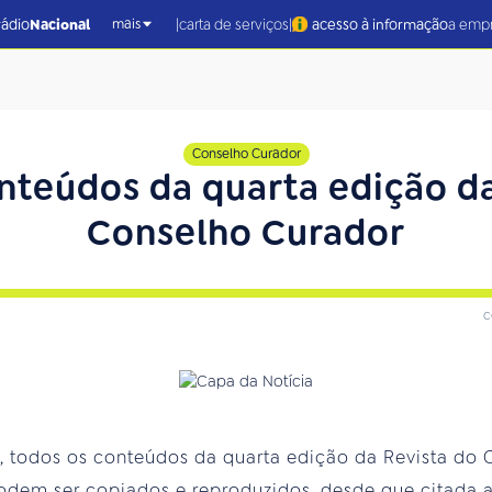
|
|
rádio
Nacional
carta de serviços
acesso à informação
a emp
mais
Conselho Curador
nteúdos da quarta edição d
Conselho Curador
c
o, todos os conteúdos da quarta edição da Revista do
odem ser copiados e reproduzidos, desde que citada a