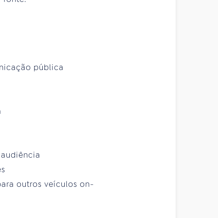
nicação pública
a
 audiência
es
ara outros veículos on-