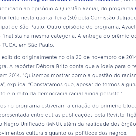
dedicado ao episódio A Questão Racial, do programa
 foi feito nesta quarta-feira (30) pela Comissão Julgad
ipal de São Paulo. Outro episódio do programa, Ayac
inalista na mesma categoria. A entrega do prêmio oc
ro TUCA, em São Paulo.
 exibido originalmente no dia 20 de novembro de 20
ra. A repórter Débora Brito conta que a ideia para o 
s em 2014. “Quisemos mostrar como a questão do racis
a”, explica. “Constatamos que, apesar de termos algun
o e o mito da democracia racial ainda persiste.”
os no programa estiveram a criação do primeiro bloco a
representada entre outras publicações pela Revista Tiç
o Negro Unificado (MNU), além da realidade dos órgão
imentos culturais quanto os políticos dos negros.