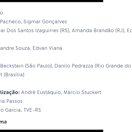
to
 Pacheco, Sigmar Gonçalves
r Dos Santos Izaguirres (RS), Amanda Brandão (RJ), E
xandre Souza, Edvan Viana
 Beckstein (São Paulo), Danilo Pedrazza (Rio Grande do 
 (Brasília)
lização:
André Eustáquio, Márcio Stuckert
ia Passos
io Garcia, TVE-RS
lma