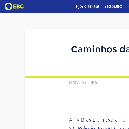
agência
Brasil
rádio
MEC
Caminhos d
01/10/2015
|
18:53
A TV Brasil, emissora g
37º Prêmio Jornalístico