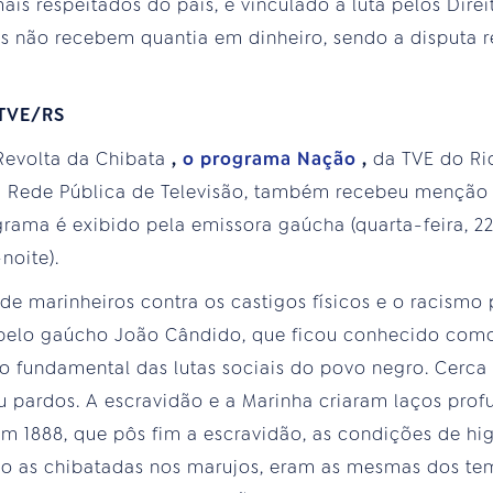
ais respeitados do país, é vinculado à luta pelos Dir
s não recebem quantia em dinheiro, sendo a disputa 
 TVE/RS
Revolta da Chibata
,
o programa Nação
,
da TVE do Ri
la Rede Pública de Televisão, também recebeu menção 
rama é exibido pela emissora gaúcha (quarta-feira, 2
-noite).
de marinheiros contra os castigos físicos e o racismo
a pelo gaúcho João Cândido, que ficou conhecido como
fundamental das lutas sociais do povo negro. Cerca 
 pardos. A escravidão e a Marinha criaram laços pro
em 1888, que pôs fim a escravidão, as condições de hi
mo as chibatadas nos marujos, eram as mesmas dos tem