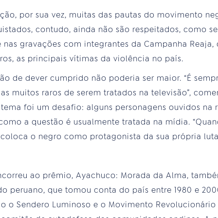
ção, por sua vez, muitas das pautas do movimento neg
uistados, contudo, ainda não são respeitados, como se 
 nas gravações com integrantes da Campanha Reaja, q
os, as principais vítimas da violência no país.
ão de dever cumprido não poderia ser maior. “É semp
s muitos raros de serem tratados na televisão”, come
o tema foi um desafio: alguns personagens ouvidos na
 como a questão é usualmente tratada na mídia. “Qua
 coloca o negro como protagonista da sua própria luta”
ncorreu ao prêmio, Ayachuco: Morada da Alma, també
ado peruano, que tomou conta do país entre 1980 e 200
o o Sendero Luminoso e o Movimento Revolucionário 