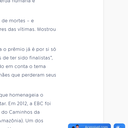
perda humana é
 de mortes – e
res das vítimas. Mostrou
a o prêmio já é por si só
e ter sido finalistas”,
ndo em conta o tema
e mães que perderam seus
o que homenageia o
tar. Em 2012, a EBC foi
, do Caminhos da
 Amazônia). Um dos