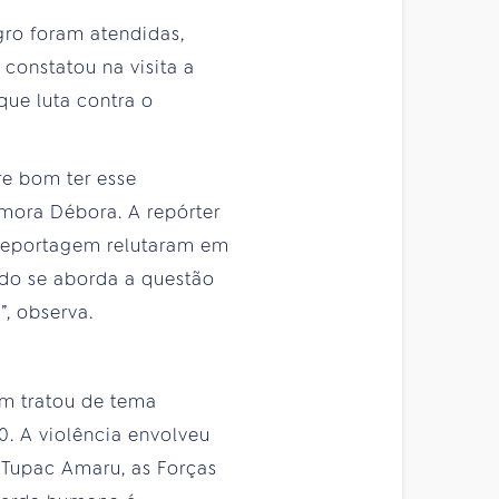
ro foram atendidas,
constatou na visita a
ue luta contra o
re bom ter esse
mora Débora. A repórter
 reportagem relutaram em
ndo se aborda a questão
, observa.
m tratou de tema
0. A violência envolveu
Tupac Amaru, as Forças