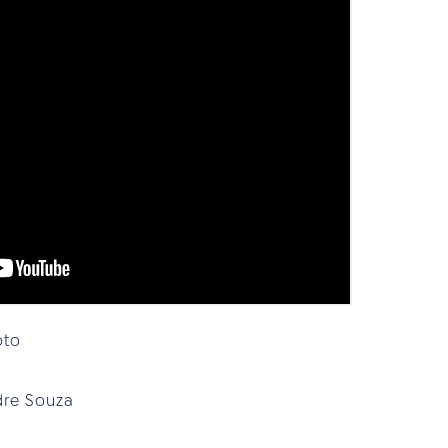
oto
dre Souza