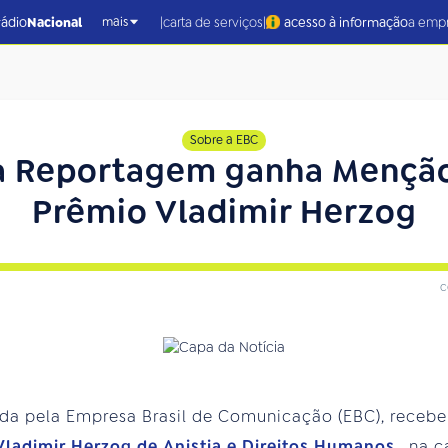
|
|
rádio
Nacional
carta de serviços
acesso à informação
a emp
mais
Sobre a EBC
a Reportagem ganha Menção
Prêmio Vladimir Herzog
c
erida pela Empresa Brasil de Comunicação (EBC), rece
 Vladimir Herzog de Anistia e Direitos Humanos
, na 