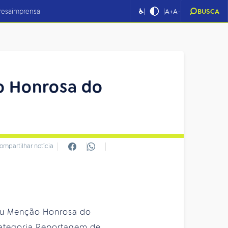
|
|
resa
imprensa
♿
A+
A-
BUSCA
 Honrosa do
ompartilhar notícia
beu Menção Honrosa do
categoria Reportagem de