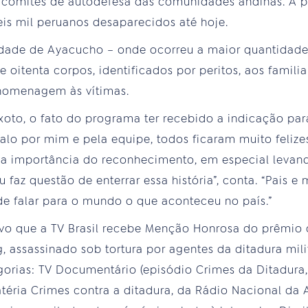
e comitês de autodefesa das comunidades andinas. A 
is mil peruanos desaparecidos até hoje.
idade de Ayacucho – onde ocorreu a maior quantidade
oitenta corpos, identificados por peritos, aos familia
homenagem às vítimas.
ixoto, o fato do programa ter recebido a indicação par
lo por mim e pela equipe, todos ficaram muito felizes d
ta a importância do reconhecimento, em especial leva
 faz questão de enterrar essa história”, conta. “Pais 
de falar para o mundo o que aconteceu no país.”
ivo que a TV Brasil recebe Menção Honrosa do prêmi
g, assassinado sob tortura por agentes da ditadura mili
orias: TV Documentário (episódio Crimes da Ditadura
téria Crimes contra a ditadura, da Rádio Nacional da