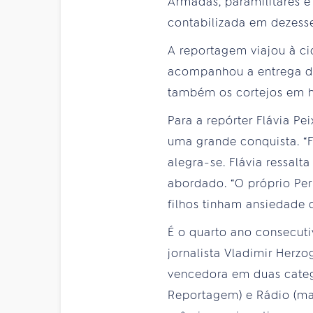
Armadas, paramilitares 
contabilizada em dezesse
A reportagem viajou à c
acompanhou a entrega de 
também os cortejos em 
Para a repórter Flávia Pe
uma grande conquista. “Fa
alegra-se. Flávia ressal
abordado. “O próprio Peru
filhos tinham ansiedade 
É o quarto ano consecut
jornalista Vladimir Herzo
vencedora em duas categ
Reportagem) e Rádio (ma