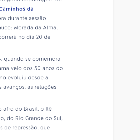
Caminhos da
ora durante sessão
huco: Morada da Alma,
orrerá no dia 20 de
14, quando se comemora
tema veio dos 50 anos do
mo evoluiu desde a
s avanços, as relações
fro do Brasil, o Ilê
ão, do Rio Grande do Sul,
s de repressão, que