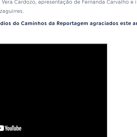
 Vera Cardozo, apresentação de Fernanda Carvalho e 
zaguirres.
sódios do Caminhos da Reportagem agraciados este a