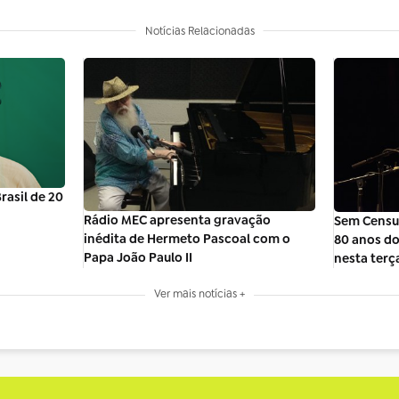
Notícias Relacionadas
asil de 20
Rádio MEC apresenta gravação
Sem Censur
inédita de Hermeto Pascoal com o
80 anos d
Papa João Paulo II
nesta terça
Ver mais notícias +