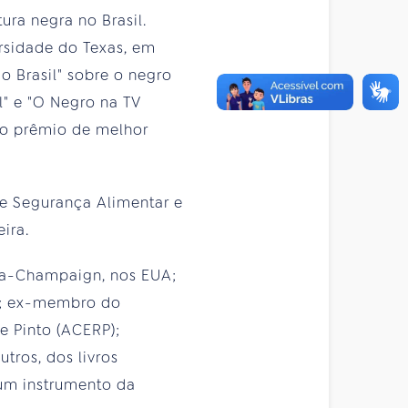
ura negra no Brasil.
rsidade do Texas, em
do Brasil" sobre o negro
il" e "O Negro na TV
e o prêmio de melhor
e Segurança Alimentar e
ira.
bana-Champaign, nos EUA;
ia; ex-membro do
 Pinto (ACERP);
utros, dos livros
 um instrumento da