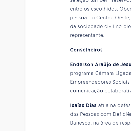
seleção também reservou
entre os escolhidos. Ob
pessoa do Centro-Oeste, 
da sociedade civil no pl
representante.
Conselheiros
Enderson Araújo de Jes
programa Câmara Ligada,
Empreendedores Sociais e
comunicação colaborativ
Isaías Dias
atua na defe
das Pessoas com Deficiê
Banespa, na área de resp