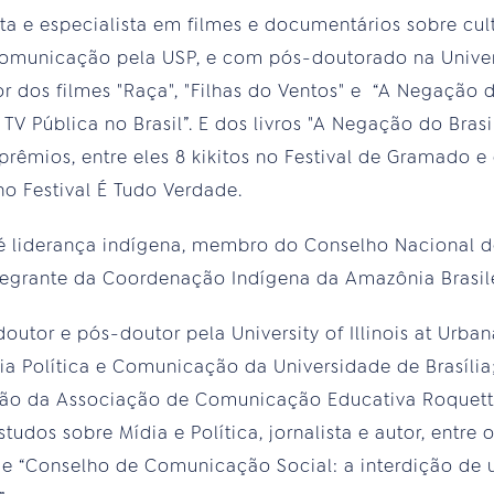
ta e especialista em filmes e documentários sobre cult
omunicação pela USP, e com pós-doutorado na Unive
or dos filmes "Raça", "Filhas do Ventos" e “A Negação 
e TV Pública no Brasil”. E dos livros "A Negação do Bras
 prêmios, entre eles 8 kikitos no Festival de Gramado 
no Festival É Tudo Verdade.
é liderança indígena, membro do Conselho Nacional d
ntegrante da Coordenação Indígena da Amazônia Brasile
doutor e pós-doutor pela University of Illinois at Ur
ncia Política e Comunicação da Universidade de Brasíl
ão da Associação de Comunicação Educativa Roquette
udos sobre Mídia e Política, jornalista e autor, entre o
 e “Conselho de Comunicação Social: a interdição de