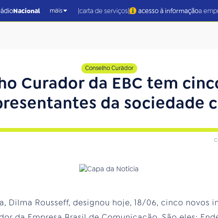
|
|
rádio
Nacional
carta de serviços
acesso à informação
a emp
mais
Conselho Curador
ho Curador da EBC tem cinc
presentantes da sociedade ci
c
a, Dilma Rousseff, designou hoje, 18/06, cinco novos i
or da Empresa Brasil de Comunicação. São eles: Ende