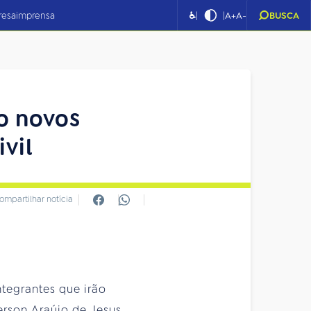
|
|
resa
imprensa
♿
A+
A-
BUSCA
o novos
vil
ompartilhar notícia
ntegrantes que irão
rson Araújo de Jesus