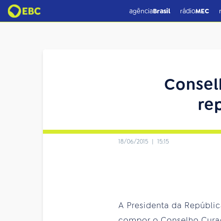
agência
Brasil
rádio
MEC
Consel
re
18/06/2015
|
15:15
A Presidenta da Repúblic
compor o Conselho Curad