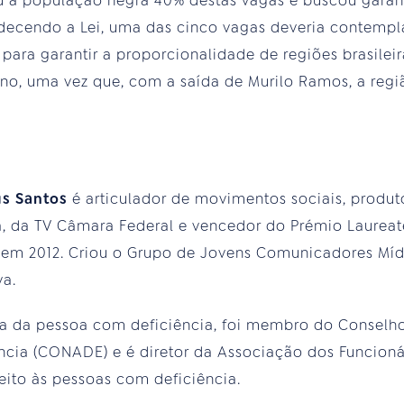
 à população negra 40% destas vagas e buscou garan
edecendo a Lei, uma das cinco vagas deveria contemp
para garantir a proporcionalidade de regiões brasileir
eno, uma vez que, com a saída de Murilo Ramos, a regi
us Santos
é articulador de movimentos sociais, produ
 da TV Câmara Federal e vencedor do Prémio Laureate
m 2012. Criou o Grupo de Jovens Comunicadores Mídia 
a.
sa da pessoa com deficiência, foi membro do Conselho
ncia (CONADE) e é diretor da Associação dos Funcion
eito às pessoas com deficiência.