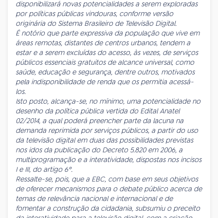
disponibilizará novas potencialidades a serem exploradas
por políticas públicas vindouras, conforme versão
originária do Sistema Brasileiro de Televisão Digital.
É notório que parte expressiva da população que vive em
áreas remotas, distantes de centros urbanos, tendem a
estar e a serem excluídas do acesso, às vezes, de serviços
públicos essenciais gratuitos de alcance universal, como
saúde, educação e segurança, dentre outros, motivados
pela indisponibilidade de renda que os permitia acessá-
los.
Isto posto, alcança-se, no mínimo, uma potencialidade no
desenho da política pública vertida do Edital Anatel
02/2014, a qual poderá preencher parte da lacuna na
demanda reprimida por serviços públicos, a partir do uso
da televisão digital em duas das possibilidades previstas
nos idos da publicação do Decreto 5.820 em 2006, a
multiprogramação e a interatividade, dispostas nos incisos
I e III, do artigo 6º.
Ressalte-se, pois, que a EBC, com base em seus objetivos
de oferecer mecanismos para o debate público acerca de
temas de relevância nacional e internacional e de
fomentar a construção da cidadania, subsumiu o preceito
da interatividade para a televisão digital, com a criação