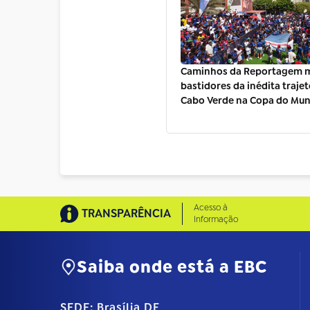
Caminhos da Reportagem m
bastidores da inédita trajet
Cabo Verde na Copa do Mu
Acesso à
TRANSPARÊNCIA
Informação
Saiba onde está a EBC
SEDE: Brasília DF