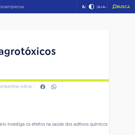
|
|
resa
imprensa
♿
A+
A-
BUSCA
agrotóxicos
ompartilhar notícia
io investiga os efeitos na saúde dos aditivos químicos