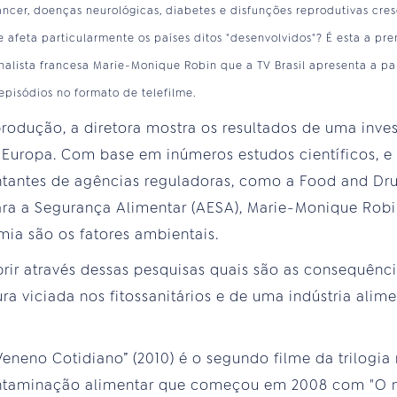
câncer, doenças neurológicas, diabetes e disfunções reprodutivas cr
 afeta particularmente os países ditos "desenvolvidos"? É esta a pr
nalista francesa Marie-Monique Robin que a TV Brasil apresenta a part
 episódios no formato de telefilme.
produção, a diretora mostra os resultados de uma inve
e Europa. Com base em inúmeros estudos científicos, 
tantes de agências reguladoras, como a Food and Dru
ara a Segurança Alimentar (AESA), Marie-Monique Robi
mia são os fatores ambientais.
brir através dessas pesquisas quais são as consequên
a viciada nos fitossanitários e de uma indústria alime
neno Cotidiano” (2010) é o segundo filme da trilogia 
ntaminação alimentar que começou em 2008 com "O