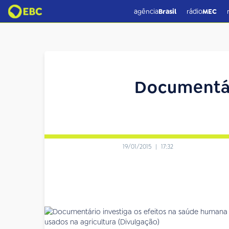
agência
Brasil
rádio
MEC
Documentár
19/01/2015
|
17:32
usados na agricultura (Divulgação)