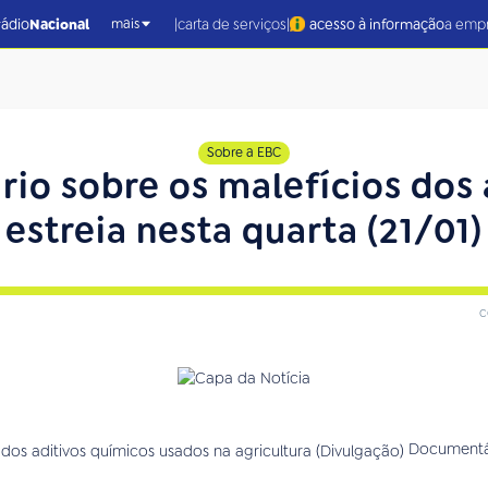
|
|
rádio
Nacional
carta de serviços
acesso à informação
a emp
mais
Sobre a EBC
io sobre os malefícios dos 
estreia nesta quarta (21/01)
c
Documentár