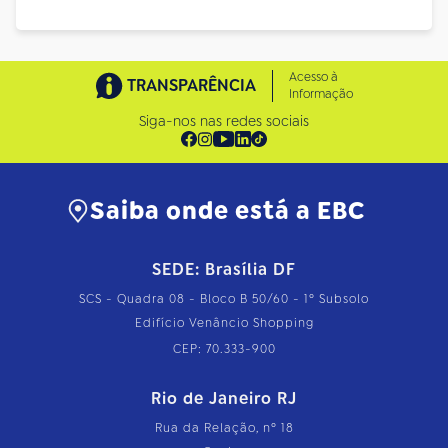
Acesso à
TRANSPARÊNCIA
Informação
Siga-nos nas redes sociais
Saiba onde está a EBC
SEDE: Brasília DF
SCS - Quadra 08 - Bloco B 50/60 - 1º Subsolo
Edifício Venâncio Shopping
CEP: 70.333-900
Rio de Janeiro RJ
Rua da Relação, nº 18