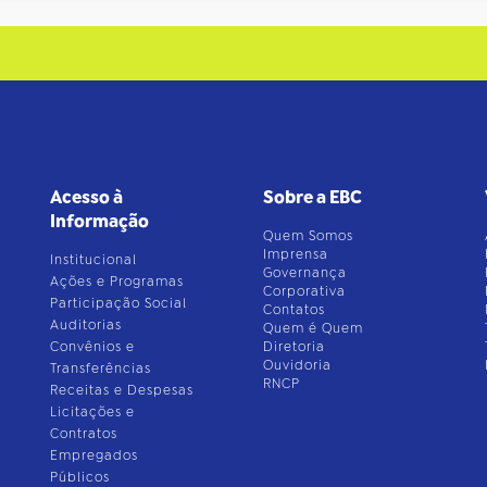
Acesso à
Sobre a EBC
Informação
Quem Somos
Imprensa
Institucional
Governança
Ações e Programas
Corporativa
Participação Social
Contatos
Auditorias
Quem é Quem
Convênios e
Diretoria
Ouvidoria
Transferências
RNCP
Receitas e Despesas
Licitações e
Contratos
Empregados
Públicos