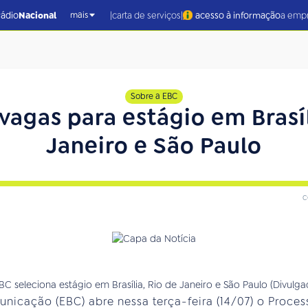
|
|
rádio
Nacional
carta de serviços
acesso à informação
a emp
mais
Sobre a EBC
vagas para estágio em Brasíl
Janeiro e São Paulo
c
nicação (EBC) abre nessa terça-feira (14/07) o Proces