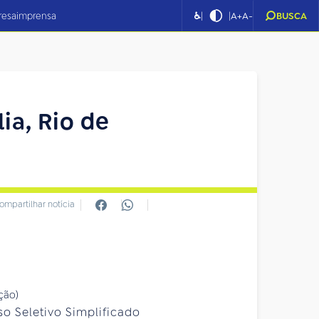
|
|
resa
imprensa
♿
A+
A-
BUSCA
ia, Rio de
ompartilhar notícia
so Seletivo Simplificado