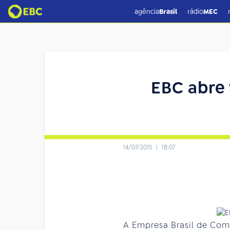
agência
Brasil
rádio
MEC
EBC abre 
14/07/2015
|
18:07
A Empresa Brasil de Comu