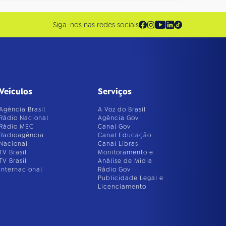
Siga-nos nas redes sociais
Veículos
Serviços
Agência Brasil
A Voz do Brasil
Rádio Nacional
Agência Gov
Rádio MEC
Canal Gov
Radioagência
Canal Educação
Nacional
Canal Libras
TV Brasil
Monitoramento e
TV Brasil
Análise de Mídia
Internacional
Rádio Gov
Publicidade Legal e
Licenciamento