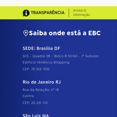
Acesso à
TRANSPARÊNCIA
Informação
Saiba onde está a EBC
SEDE: Brasília DF
SCS - Quadra 08 - Bloco B 50/60 - 1º Subsolo
Edifício Venâncio Shopping
CEP: 70.333-900
Rio de Janeiro RJ
Rua da Relação, nº 18
Centro
CEP: 20.231-110
São Luís MA