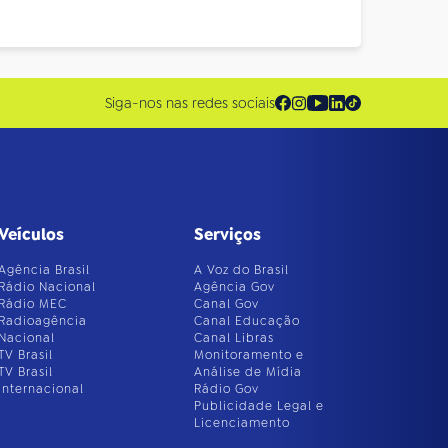
Siga-nos nas redes sociais
Veículos
Serviços
Agência Brasil
A Voz do Brasil
Rádio Nacional
Agência Gov
Rádio MEC
Canal Gov
Radioagência
Canal Educação
Nacional
Canal Libras
TV Brasil
Monitoramento e
TV Brasil
Análise de Mídia
Internacional
Rádio Gov
Publicidade Legal e
Licenciamento