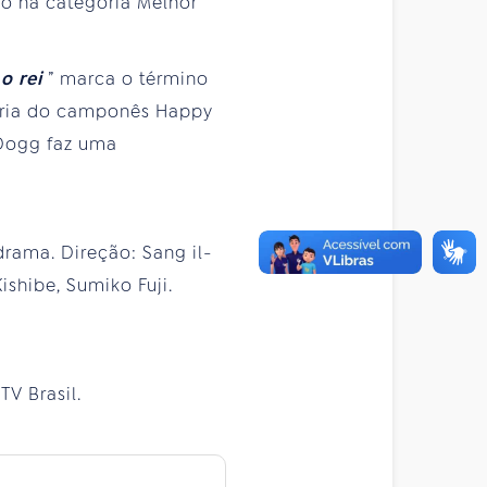
io na categoria Melhor
 o rei
” marca o término
etória do camponês Happy
 Dogg faz uma
drama. Direção: Sang il-
ishibe, Sumiko Fuji.
TV Brasil.