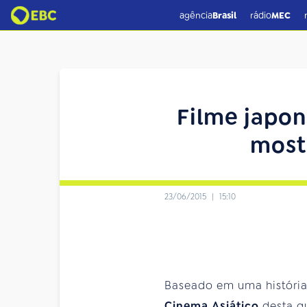
agência
Brasil
rádio
MEC
Filme japon
mostr
23/06/2015
|
15:10
Baseado em uma história 
Cinema Asiático
desta qu