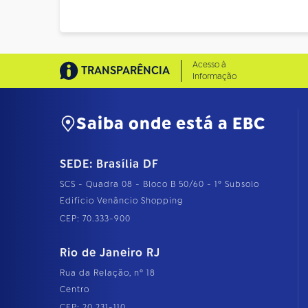
Acesso à
TRANSPARÊNCIA
Informação
Saiba onde está a EBC
SEDE: Brasília DF
SCS - Quadra 08 - Bloco B 50/60 - 1º Subsolo
Edifício Venâncio Shopping
CEP: 70.333-900
Rio de Janeiro RJ
Rua da Relação, nº 18
Centro
CEP: 20.231-110