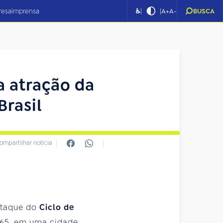
|
|
resa
imprensa
♿
A+
A-
BUSCA
a atração da
Brasil
ompartilhar notícia
staque do
Ciclo de
965, em uma cidade