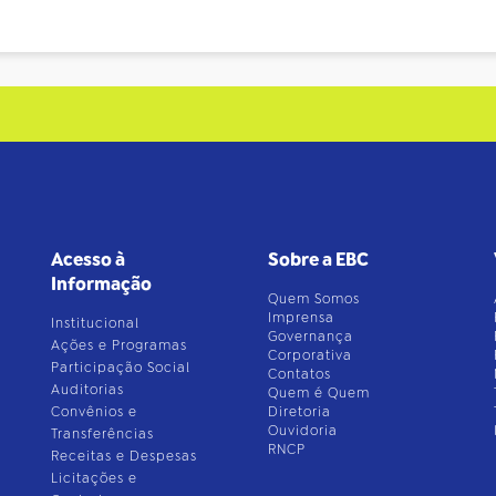
Acesso à
Sobre a EBC
Informação
Quem Somos
Imprensa
Institucional
Governança
Ações e Programas
Corporativa
Participação Social
Contatos
Auditorias
Quem é Quem
Convênios e
Diretoria
Ouvidoria
Transferências
RNCP
Receitas e Despesas
Licitações e