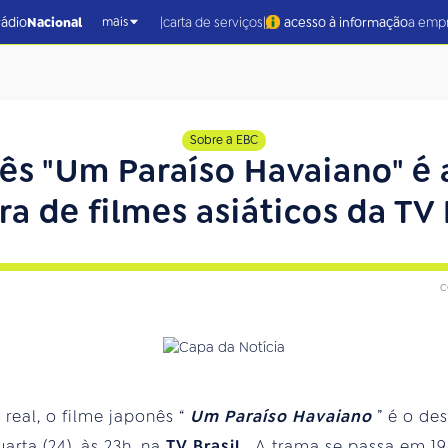
|
|
rádio
Nacional
carta de serviços
acesso à informação
a emp
mais
Sobre a EBC
ês "Um Paraíso Havaiano" é 
a de filmes asiáticos da TV 
c
real, o filme japonês “
Um Paraíso Havaiano
” é o de
arta (24), às 23h, na
TV Brasil
. A trama se passa em 1