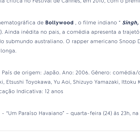
la crítica no Festival de Cannes, em 2010, com o prêm
inematográfica de
Bollywood
, o filme indiano “
Singh,
6). Ainda inédita no pais, a comédia apresenta a traj
i do submundo australiano. O rapper americano Snoop
 longa.
ru. País de origem: Japão. Ano: 2006. Gênero: comédia/
 Etsushi Toyokawa, Yu Aoi, Shizuyo Yamazaki, Ittoku K
icação Indicativa: 12 anos
- “Um Paraíso Havaiano” – quarta-feira (24) às 23h, na 