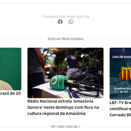
Compartilhe essa notícia
Notícias Relacionadas
asil de 20
Rádio Nacional estreia 'Amazônia
LBF: TV Bra
Sonora' neste domingo com foco na
semifinal 
cultura regional da Amazônia
Cerrado B
Ver mais notícias +