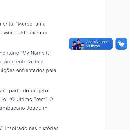
mental “Murce: uma
to Murce. Ele exerceu
mentário “My Name is
ução e entrevista a
guições enfrentados pela
ram parte do projeto
lo: “O Último Trem”. O
ernambucano Joaquim
, inspirado nas histórias