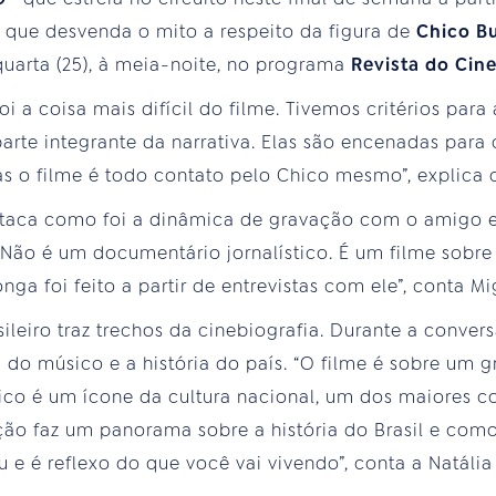
 que desvenda o mito a respeito da figura de
Chico B
quarta (25), à meia-noite, no programa
Revista do Cin
foi a coisa mais difícil do filme. Tivemos critérios par
parte integrante da narrativa. Elas são encenadas par
s o filme é todo contato pelo Chico mesmo”, explica o
estaca como foi a dinâmica de gravação com o amigo e
“Não é um documentário jornalístico. É um filme sobre 
nga foi feito a partir de entrevistas com ele”, conta Mi
leiro traz trechos da cinebiografia. Durante a convers
a do músico e a história do país. “O filme é sobre um gr
co é um ícone da cultura nacional, um dos maiores c
ão faz um panorama sobre a história do Brasil e como 
 e é reflexo do que você vai vivendo”, conta a Natália