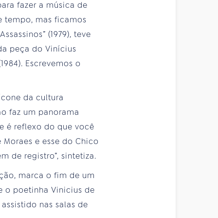
para fazer a música de
de tempo, mas ficamos
ssassinos” (1979), teve
da peça do Vinícius
(1984). Escrevemos o
ícone da cultura
ção faz um panorama
 e é reflexo do que você
de Moraes e esse do Chico
 de registro”, sintetiza.
ação, marca o fim de um
e o poetinha Vinicius de
ssistido nas salas de