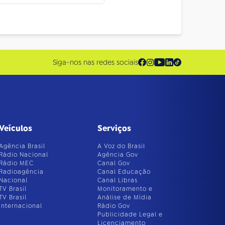
Siga-nos nas redes sociais
Veículos
Serviços
Agência Brasil
A Voz do Brasil
Rádio Nacional
Agência Gov
Rádio MEC
Canal Gov
Radioagência
Canal Educação
Nacional
Canal Libras
TV Brasil
Monitoramento e
TV Brasil
Análise de Mídia
Internacional
Rádio Gov
Publicidade Legal e
Licenciamento