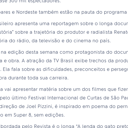
ase 300 mil espectadores.
 Soares e Nordeste também estão na pauta do programa
sileiro apresenta uma reportagem sobre o longa docu
ória” sobre a trajetória do produtor e radialista Rena
ória do rádio, da televisão e do cinema no país.
 na edição desta semana como protagonista do docu
 e obra. A atração da TV Brasil exibe trechos da prod
s. Ela fala sobre as dificuldades, preconceitos e perse
ora durante toda sua carreira.
vai apresentar matéria sobre um dos filmes que fize
elo último Festival Internacional de Curtas de São Pau
 direção de Joel Pizzini, é inspirado em poema do p
do em Super 8, sem edições.
abordada pelo Revista é o longa “A lenda do gato preto”