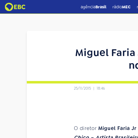
agência
Brasil
rádio
MEC
Miguel Faria
n
25/11/2015
|
18:46
O diretor
Miguel Faria Jr
Chico – Artista Brasilei