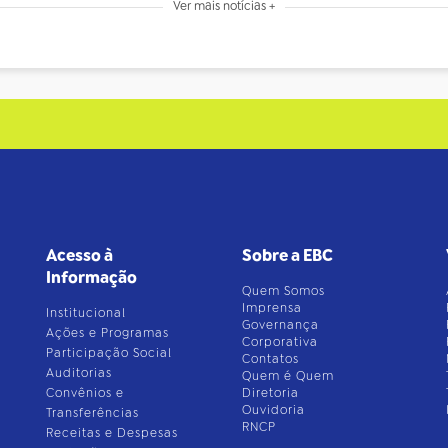
Ver mais notícias +
Acesso à
Sobre a EBC
Informação
Quem Somos
Imprensa
Institucional
Governança
Ações e Programas
Corporativa
Participação Social
Contatos
Auditorias
Quem é Quem
Convênios e
Diretoria
Ouvidoria
Transferências
RNCP
Receitas e Despesas