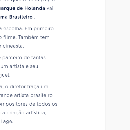
uarque
de Holanda
vai
ema Brasileiro
.
a a escolha. Em primeiro
a o filme. Também tem
 cineasta.
 parceiro de tantas
um artista e seu
guel.
a, o diretor traça um
ande artista brasileiro
ompositores de todos os
a criação artística,
 Lage.