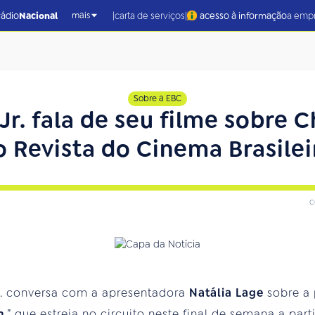
|
|
rádio
Nacional
carta de serviços
acesso à informação
a emp
mais
Sobre a EBC
 Jr. fala de seu filme sobre 
o Revista do Cinema Brasilei
c
. conversa com a apresentadora
Natália Lage
sobre a
ro
” que estreia no circuito neste final de semana a parti