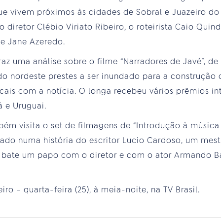
e vivem próximos às cidades de Sobral e Juazeiro do
diretor Clébio Viriato Ribeiro, o roteirista Caio Quin
 e Jane Azeredo.
z uma análise sobre o filme “Narradores de Javé”, de 
o nordeste prestes a ser inundado para a construção d
ais com a notícia. O longa recebeu vários prêmios int
á e Uruguai.
ém visita o set de filmagens de “Introdução à música
eado numa história do escritor Lucio Cardoso, um mestr
 bate um papo com o diretor e com o ator Armando Ba
ro – quarta-feira (25), à meia-noite, na TV Brasil.