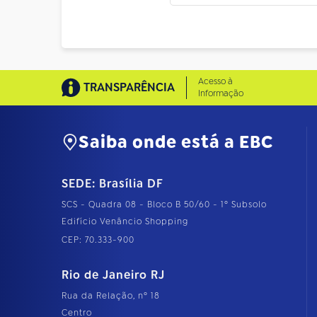
Acesso à
TRANSPARÊNCIA
Informação
Saiba onde está a EBC
SEDE: Brasília DF
SCS - Quadra 08 - Bloco B 50/60 - 1º Subsolo
Edifício Venâncio Shopping
CEP: 70.333-900
Rio de Janeiro RJ
Rua da Relação, nº 18
Centro