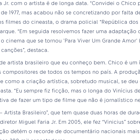
a Jr. com o artista é de longa data. “Convidei o Chico 
a de 1977, mas acabou não se concretizando por falta 
 filmes do cineasta, o drama policial “República dos A
uarque. “Em seguida resolvemos fazer uma adaptação 
a o cinema que se tornou 'Para Viver Um Grande Amor' 
s canções”, destaca.
de artista brasileiro que eu conheço bem. Chico é um 
s compositores de todos os tempos no país. A produ
l e como a criação artística, sobretudo musical, se deu
easta. “Eu sempre fiz ficção, mas o longa do Vinícius 
a de fazer um tipo de filme que não é jornalístico nem
 Artista Brasileiro”, que tem quase duas horas de dur
retor Miguel Faria Jr. Em 2005, ele fez “Vinicius” sobr
ção detém o recorde de documentário nacionais mais a