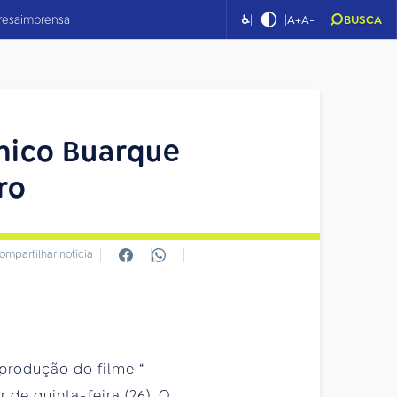
|
|
resa
imprensa
♿
A+
A-
BUSCA
Chico Buarque
ro
ompartilhar notícia
 produção do filme “
r de quinta-feira (26). O