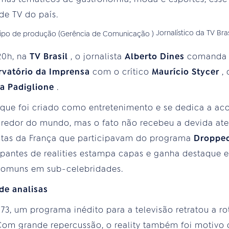
de TV do país.
Jornalístico da TV Bra
 20h, na
TV Brasil
, o jornalista
Alberto Dines
comanda u
rvatório da Imprensa
com o crítico
Maurício Stycer
,
na Padiglione
.
que foi criado como entretenimento e se dedica a ac
 redor do mundo, mas o fato não recebeu a devida ate
istas da França que participavam do programa
Droppe
icipantes de realities estampa capas e ganha destaque 
 comuns em sub-celebridades.
de analisas
73, um programa inédito para a televisão retratou a ro
om grande repercussão, o reality também foi motivo d