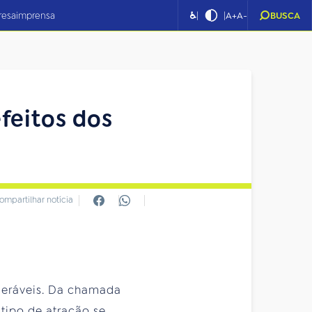
|
|
resa
imprensa
♿
A+
A-
BUSCA
feitos dos
ompartilhar notícia
deráveis. Da chamada
tipo de atração se