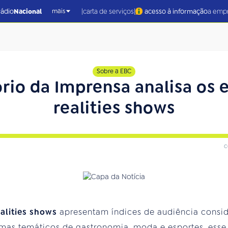
|
|
rádio
Nacional
carta de serviços
acesso à informação
a emp
mais
Sobre a EBC
rio da Imprensa analisa os e
realities shows
c
ealities shows
apresentam índices de audiência consi
amas temáticos de gastronomia, moda e esportes, esse 