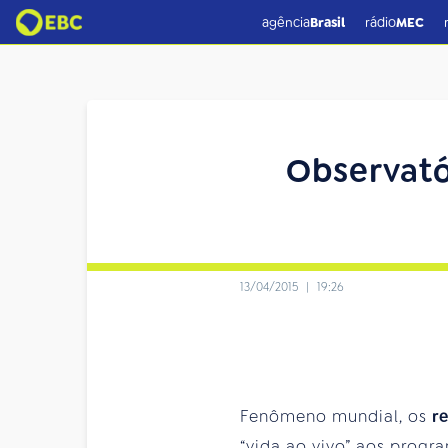
agência
Brasil
rádio
MEC
Observató
13/04/2015
|
19:26
Fenômeno mundial, os
r
“vida ao vivo” aos progr