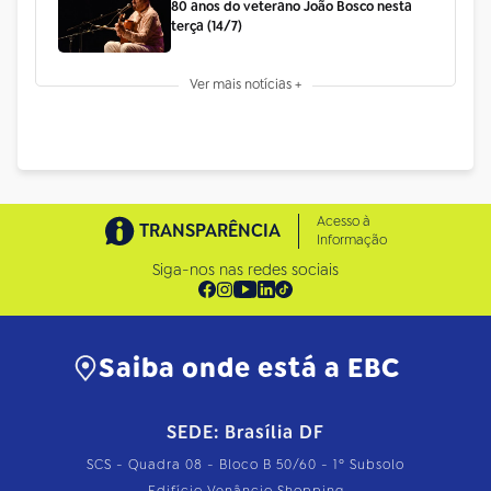
80 anos do veterano João Bosco nesta
terça (14/7)
Ver mais notícias +
Acesso à
TRANSPARÊNCIA
Informação
Siga-nos nas redes sociais
Saiba onde está a EBC
SEDE: Brasília DF
SCS - Quadra 08 - Bloco B 50/60 - 1º Subsolo
Edifício Venâncio Shopping