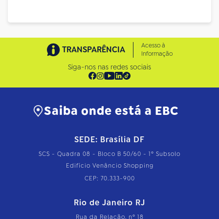
Acesso à
TRANSPARÊNCIA
Informação
Siga-nos nas redes sociais
Saiba onde está a EBC
SEDE: Brasília DF
SCS - Quadra 08 - Bloco B 50/60 - 1º Subsolo
Edifício Venâncio Shopping
CEP: 70.333-900
Rio de Janeiro RJ
Rua da Relação, nº 18