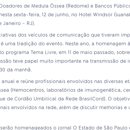
 Doadores de Medula Óssea (Redome) e Bancos Públi
nesta sexta-feira, 12 de junho, no Hotel Windsor Guan
e Janeiro – RJ).
ciativas dos veículos de comunicação que tiveram imp
 é uma tradição do evento. Neste ano, a homenagem à 
o programa Tema Livre, em 11 de maio passado, sobre
ussão teve papel muito importante na transmissão de 
h30 da manhã.
nual e reúne profissionais envolvidos nas diversas e
ea (Hemocentros, laboratórios de imunogenética, cen
ue de Cordão Umbilical da Rede BrasilCord). O objet
onais envolvidos na rede, além de discutir melhorias e 
 serão homenageados o jornal O Estado de São Paulo e