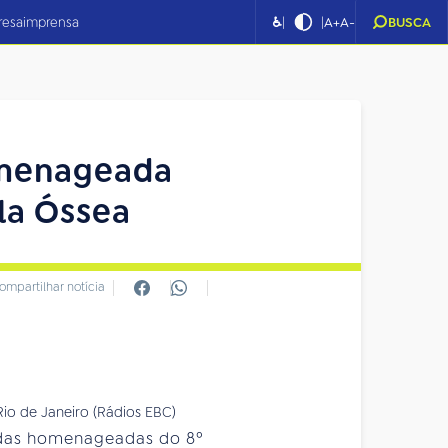
|
|
resa
imprensa
♿
A+
A-
BUSCA
homenageada
la Óssea
ompartilhar notícia
Rio de Janeiro (Rádios EBC)
a das homenageadas do 8º