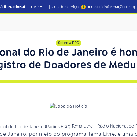
|
|
rádio
Nacional
carta de serviços
acesso à informação
a emp
mais
Sobre a EBC
onal do Rio de Janeiro é 
gistro de Doadores de Medu
c
Tema Livre - Rádio Nacional do 
 de Janeiro, por meio do programa Tema Livre, é um