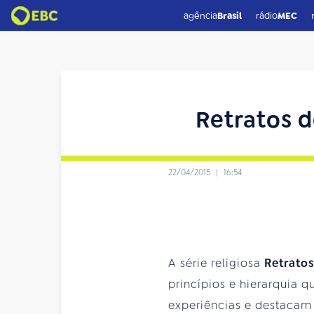
agência
Brasil
rádio
MEC
Retratos d
22/04/2015
|
16:54
A série religiosa
Retrato
princípios e hierarquia 
experiências e destacam