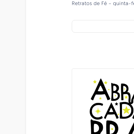
Retratos de Fé – quinta-fei