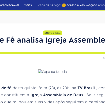
|
|
rádio
Nacional
carta de serviços
acesso à informação
a emp
mais
Sobre a EBC
e Fé analisa Igreja Assembl
c
s de fé
desta quinta-feira (23), às 20h, na
TV Brasil
, co
que constituem a
Igreja Assembleia de Deus
. Seus seg
 o que mudou em suas vidas após seguirem o caminho 