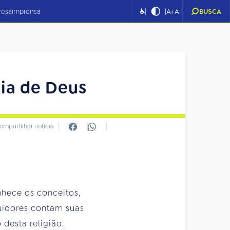
|
|
resa
imprensa
♿
A+
A-
BUSCA
eia de Deus
ompartilhar notícia
nhece os conceitos,
uidores contam suas
desta religião.