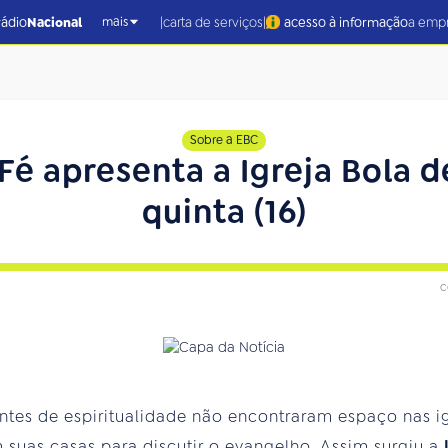
|
|
rádio
Nacional
carta de serviços
acesso à informação
a emp
mais
Sobre a EBC
Fé apresenta a Igreja Bola 
quinta (16)
c
tes de espiritualidade não encontraram espaço nas igr
m suas casas para discutir o evangelho. Assim surgiu a