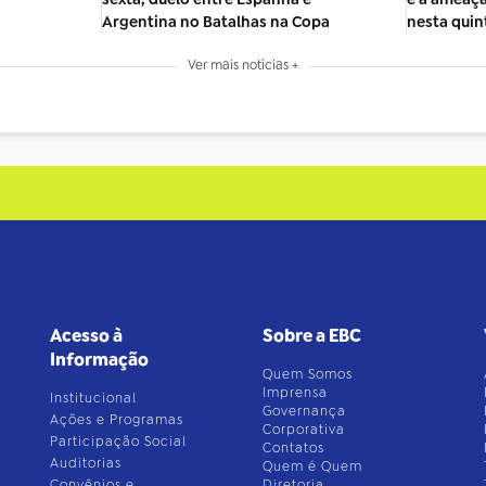
Argentina no Batalhas na Copa
nesta quin
Ver mais notícias +
Acesso à
Sobre a EBC
Informação
Quem Somos
Imprensa
Institucional
Governança
Ações e Programas
Corporativa
Participação Social
Contatos
Auditorias
Quem é Quem
Convênios e
Diretoria