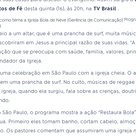
tos de Fé
desta quinta (16), às 20h, na
TV Brasil
.
Progr
)
io a um altar, que é uma prancha de surf, muita músi
scobriram em Jesus a principal razão de suas vidas. "
ão que se preocupa com saúde, família, valores, princ
ndador da Igreja.
a celebração em São Paulo com a igreja cheia. O a
ia em uma prancha de surf. No culto, músicas de reggae
a igreja, quando ela surgiu, fala sobre as crenças, dou
ndo.
 São Paulo, o programa mostra a ação “Restaura Bola”,
rua. Primeiro eles tomam banho, cortam cabelo, almo
ão. Os pastores comentam que assumiram uma igreja 