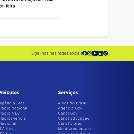
ta-feira
Siga-nos nas redes sociais
Veículos
Serviços
Agência Brasil
A Voz do Brasil
Rádio Nacional
Agência Gov
Rádio MEC
Canal Gov
Radioagência
Canal Educação
Nacional
Canal Libras
TV Brasil
Monitoramento e
TV Brasil
Análise de Mídia