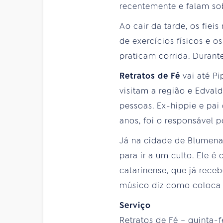
recentemente e falam sob
Ao cair da tarde, os fieis
de exercícios físicos e 
praticam corrida. Durant
Retratos de Fé
vai até P
visitam a região e Edva
pessoas. Ex-hippie e pai 
anos, foi o responsável po
Já na cidade de Blumena
para ir a um culto. Ele 
catarinense, que já rece
músico diz como coloca e
Serviço
Retratos de Fé – quinta-fe