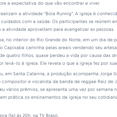
re a expectativa do que vão encontrar e viver.
 realizam a atividade “Bola Runnig”. A igreja é conhecid
os cuidados com a saúde. Os participantes se reúnem 
e a atividade aproveitam para evangelizar as pessoas.
ipa, no interior do Rio Grande do Norte, em um dia de pr
ldo Capixaba caminha pelas areais vendendo seu artes
de quatro filhos, quase perdeu a vida por causa das dro
r levá-lo à igreja. Ele revela o que a igreja fez por sua
u, em Santa Catarina, a produção acompanha Jorge Ga
é o compositor e vocalista da banda de reggae Raiz de 
beu vários prêmios, se apresenta uma vez por semana no
m prática os ensinamentos da igreja no seu cotidian
ira (16) às 20h, na TV Brasil.