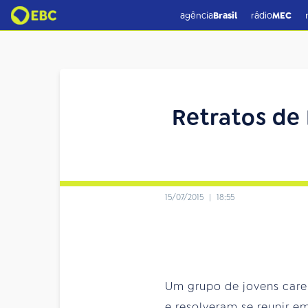
agência
Brasil
rádio
MEC
Retratos de 
15/07/2015
|
18:55
Um grupo de jovens caren
e resolveram se reunir e