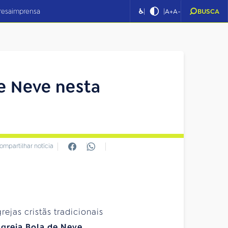
|
|
resa
imprensa
♿
A+
A-
BUSCA
de Neve nesta
ompartilhar notícia
ejas cristãs tradicionais
Igreja Bola de Neve
,