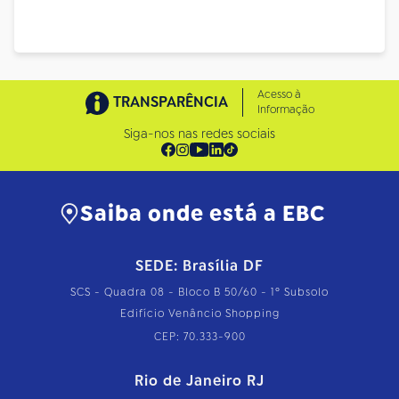
Acesso à
TRANSPARÊNCIA
Informação
Siga-nos nas redes sociais
Saiba onde está a EBC
SEDE: Brasília DF
SCS - Quadra 08 - Bloco B 50/60 - 1º Subsolo
Edifício Venâncio Shopping
CEP: 70.333-900
Rio de Janeiro RJ