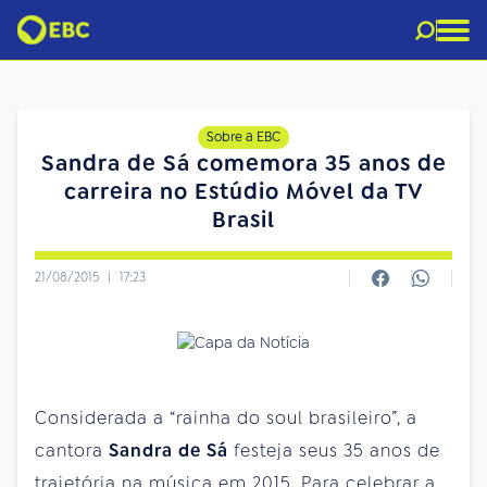
Sobre a EBC
Sandra de Sá comemora 35 anos de
carreira no Estúdio Móvel da TV
Brasil
21/08/2015
|
17:23
Considerada a “rainha do soul brasileiro”, a
cantora
Sandra de Sá
festeja seus 35 anos de
trajetória na música em 2015. Para celebrar a