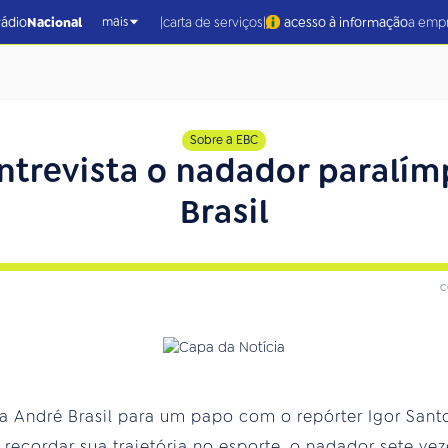
|
|
rádio
Nacional
carta de serviços
acesso à informação
a emp
mais
Sobre a EBC
ntrevista o nadador paralím
Brasil
c
a André Brasil para um papo com o repórter Igor Santo
de recordar sua trajetória no esporte, o nadador sete 