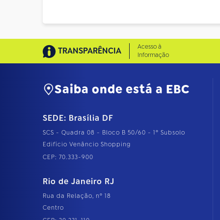
Acesso à
TRANSPARÊNCIA
Informação
Saiba onde está a EBC
SEDE: Brasília DF
SCS - Quadra 08 - Bloco B 50/60 - 1º Subsolo
Edifício Venâncio Shopping
CEP: 70.333-900
Rio de Janeiro RJ
Rua da Relação, nº 18
Centro