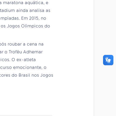
a maratona aquática, e
Stadium ainda analisa as
impíadas. Em 2015, no
a os Jogos Olímpicos do
pós roubar a cena na
ar o Troféu Adhemar
picos. O ex-atleta
scurso emocionante, o
cores do Brasil nos Jogos