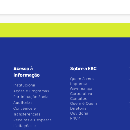
Acesso à
Sobre a EBC
Informação
Quem Somos
Imprensa
Institucional
Governança
Ações e Programas
Corporativa
Participação Social
Contatos
Auditorias
Quem é Quem
Convênios e
Diretoria
Ouvidoria
Transferências
RNCP
Receitas e Despesas
Licitações e