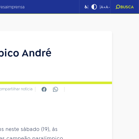
|
|
resa
imprensa
♿
A+
A-
BUSCA
pico André
ompartilhar notícia
s neste sábado (19), às
vezes campeão paralímpico