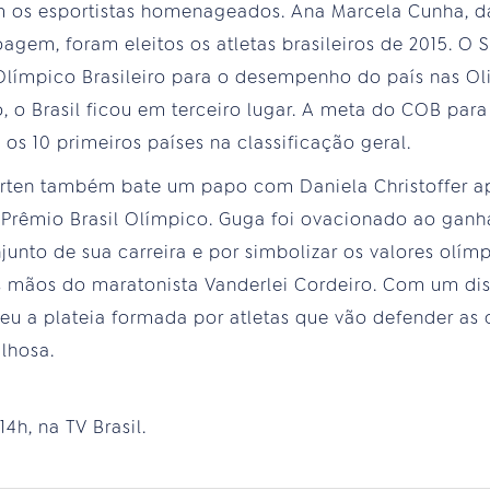
om os esportistas homenageados. Ana Marcela Cunha, d
agem, foram eleitos os atletas brasileiros de 2015. O 
Olímpico Brasileiro para o desempenho do país nas Ol
 o Brasil ficou em terceiro lugar. A meta do COB par
 os 10 primeiros países na classificação geral.
erten também bate um papo com Daniela Christoffer a
 Prêmio Brasil Olímpico. Guga foi ovacionado ao ganh
njunto de sua carreira e por simbolizar os valores olím
 mãos do maratonista Vanderlei Cordeiro. Com um di
eu a plateia formada por atletas que vão defender as 
lhosa.
4h, na TV Brasil.