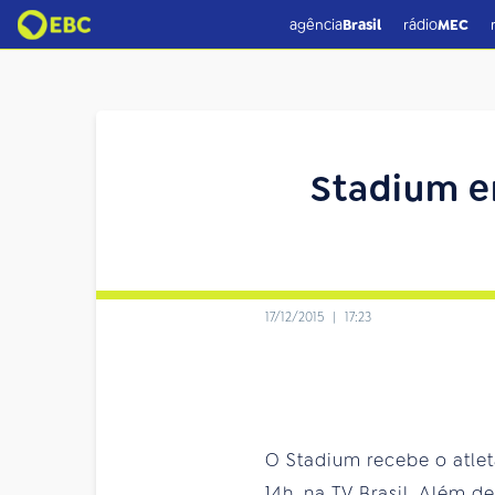
agência
Brasil
rádio
MEC
Stadium e
17/12/2015
|
17:23
O Stadium recebe o atlet
14h, na TV Brasil. Além 