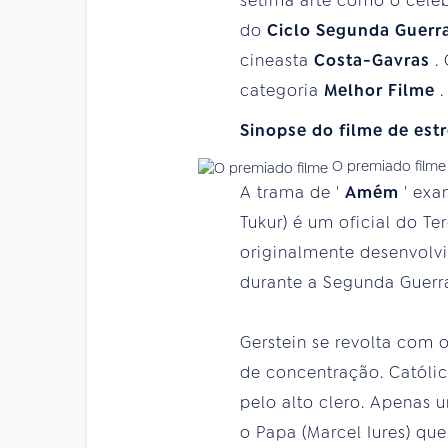
sétima arte como o céle
do
Ciclo Segunda Guerr
cineasta
Costa-Gavras
.
categoria
Melhor Filme
.
Sinopse do filme de est
O premiado filme 
A trama de '
Amém
' exa
Tukur) é um oficial do T
originalmente desenvolv
durante a Segunda Guerr
Gerstein se revolta com 
de concentração. Católi
pelo alto clero. Apenas 
o Papa (Marcel Iures) qu