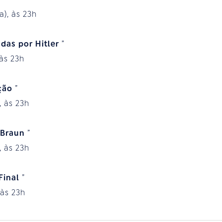
a), às 23h
das por Hitler
”
 às 23h
ição
”
, às 23h
 Braun
”
, às 23h
 Final
”
 às 23h