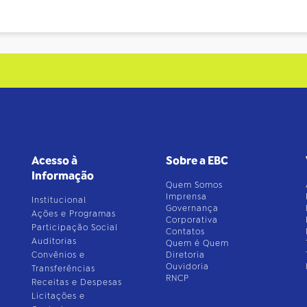
Acesso à
Sobre a EBC
Informação
Quem Somos
Imprensa
Institucional
Governança
Ações e Programas
Corporativa
Participação Social
Contatos
Auditorias
Quem é Quem
Convênios e
Diretoria
Ouvidoria
Transferências
RNCP
Receitas e Despesas
Licitações e