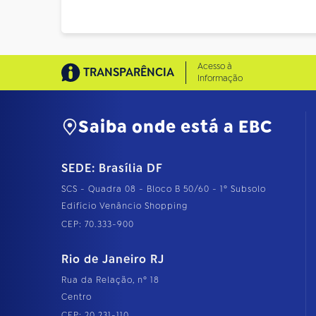
Acesso à
TRANSPARÊNCIA
Informação
Saiba onde está a EBC
SEDE: Brasília DF
SCS - Quadra 08 - Bloco B 50/60 - 1º Subsolo
Edifício Venâncio Shopping
CEP: 70.333-900
Rio de Janeiro RJ
Rua da Relação, nº 18
Centro
CEP: 20.231-110