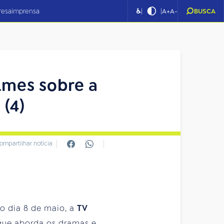
|
|
resa
imprensa
♿
A+
A-
BUSCA
ilmes sobre a
(4)
ompartilhar notícia
no dia 8 de maio, a
TV
s que aborda os dramas e