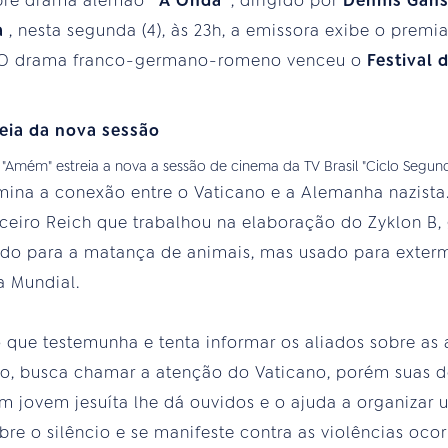
bre drama alemão '
A Onda'
, dirigido por
Dennis Gan
a
, nesta segunda (4), às 23h, a emissora exibe o premi
 O drama franco-germano-romeno venceu o
Festival
reia da nova sessão
"Amém" estreia a nova a sessão de cinema da TV Brasil "Ciclo Segu
mina a conexão entre o Vaticano e a Alemanha nazista. 
erceiro Reich que trabalhou na elaboração do Zyklon B,
ido para a matança de animais, mas usado para exterm
a Mundial.
o que testemunha e tenta informar os aliados sobre a
co, busca chamar a atenção do Vaticano, porém suas 
um jovem jesuíta lhe dá ouvidos e o ajuda a organiza
ebre o silêncio e se manifeste contra as violências o