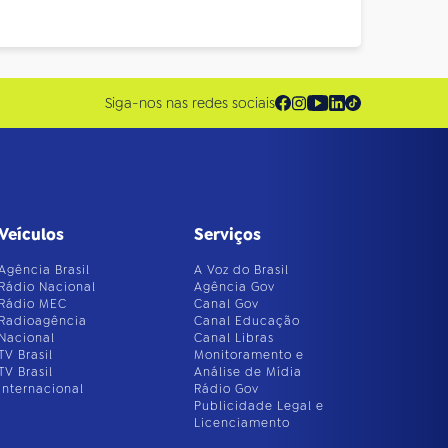
Siga-nos nas redes sociais
Veículos
Serviços
Agência Brasil
A Voz do Brasil
Rádio Nacional
Agência Gov
Rádio MEC
Canal Gov
Radioagência
Canal Educação
Nacional
Canal Libras
TV Brasil
Monitoramento e
TV Brasil
Análise de Mídia
Internacional
Rádio Gov
Publicidade Legal e
Licenciamento