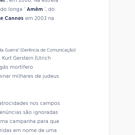
sel
, em 2008. Na estreia
ado longa '
Amém
', do
 de Cannes
em 2003 na
nda Guerra" (Gerência de Comunicação)
Kurt Gerstein (Ulrich
 gás mortífero
inar milhares de judeus
s atrocidades nos campos
denúncias são ignoradas
r uma campanha para que
corridas em nome de uma