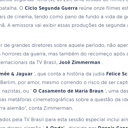
batalha. O
Ciclo Segunda Guerra
reúne onze filmes e
vais de cinema, tendo como pano de fundo a vida de g
ã. A emissora vai exibir essas produções de segunda 
r de grandes diretores sobre aquele período, não ap
 horrores da guerra, mas também do recomeço após a 
ernacionais da TV Brasil,
José Zimmerman
.
imée & Jaguar
', que conta a história da judia
Felice 
Berlim, por amor, mesmo correndo o risco de ser capt
nazistas, ou '
O Casamento de Maria Braun
', uma da
rias metáforas cinematográficas sobre a questão da id
rra alemão", conta Zimmerman.
nados pela TV Brasil para esta sessão especial inclui ai