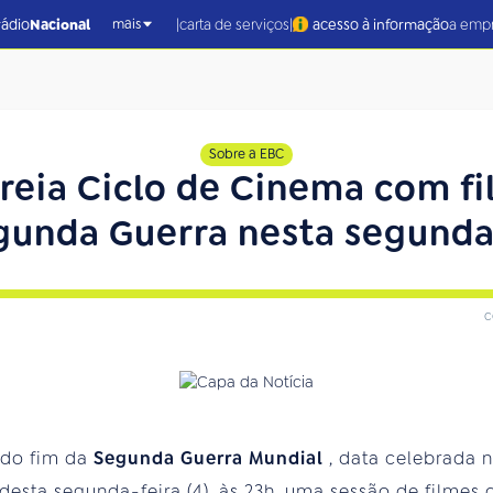
|
|
rádio
Nacional
carta de serviços
acesso à informação
a emp
mais
Sobre a EBC
treia Ciclo de Cinema com f
gunda Guerra nesta segunda 
c
 do fim da
Segunda Guerra Mundial
, data celebrada 
r desta segunda-feira (4), às 23h, uma sessão de filme