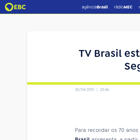
agência
Brasil
rádio
MEC
TV Brasil es
Se
30/04/2015
|
20:46
Para recordar os 70 anos
Brasil
apresenta, a parti