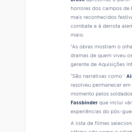
horrores dos campos de 
mais reconhecidos festi
combate e à derrota alem
maio.
"As obras mostram o olha
dramas de quem viveu os
gerente de Aquisições Int
"São narrativas como '
A
resolveu permanecer em 
momento pelos soldados 
Fassbinder
que inclui vá
experiências do pós-gue
A lista de filmes selecio