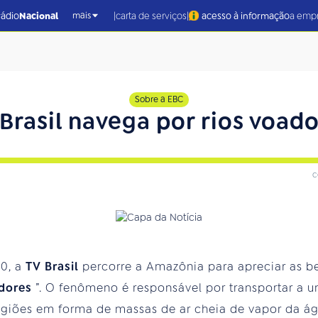
|
|
rádio
Nacional
carta de serviços
acesso à informação
a emp
mais
Sobre a EBC
Brasil navega por rios voad
c
30, a
TV Brasil
percorre a Amazônia para apreciar as b
adores
”. O fenômeno é responsável por transportar a u
egiões em forma de massas de ar cheia de vapor da ág