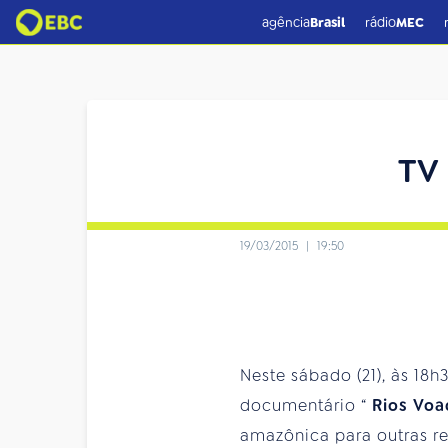
agência
Brasil
rádio
MEC
TV 
19/03/2015
|
19:50
Neste sábado (21), às 18h
documentário “
Rios Vo
amazônica para outras r