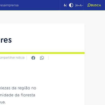
|
|
resa
imprensa
♿
A+
A-
BUSCA
ores
ompartilhar notícia
elezas da região no
midade da floresta
ua.