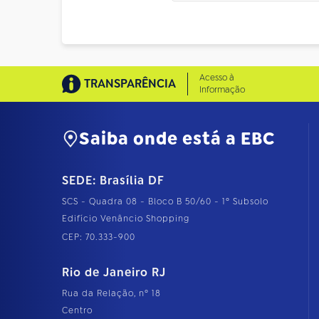
Acesso à
TRANSPARÊNCIA
Informação
Saiba onde está a EBC
SEDE: Brasília DF
SCS - Quadra 08 - Bloco B 50/60 - 1º Subsolo
Edifício Venâncio Shopping
CEP: 70.333-900
Rio de Janeiro RJ
Rua da Relação, nº 18
Centro