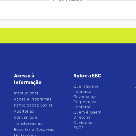
Acesso à
Sobre a EBC
Informação
Quem Somos
Imprensa
Institucional
Governança
Ações e Programas
Corporativa
Participação Social
Contatos
Auditorias
Quem é Quem
Convênios e
Diretoria
Ouvidoria
Transferências
RNCP
Receitas e Despesas
Licitações e