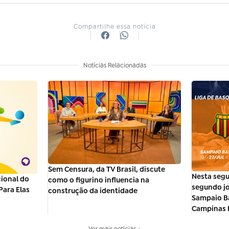
Compartilhe essa notícia
Notícias Relacionadas
Sem Censura, da TV Brasil, discute
Nesta segu
ional do
como o figurino influencia na
segundo jo
Para Elas
construção da identidade
Sampaio B
Campinas 
Ver mais notícias +