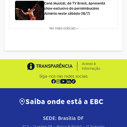
Cena Musical, da TV Brasil, apresenta
show exclusivo do pernambucano
Almério neste sábado (18/7)
Ver mais notícias +
Acesso à
TRANSPARÊNCIA
Informação
Siga-nos nas redes sociais
Saiba onde está a EBC
SEDE: Brasília DF
SCS - Quadra 08 - Bloco B 50/60 - 1º Subsolo