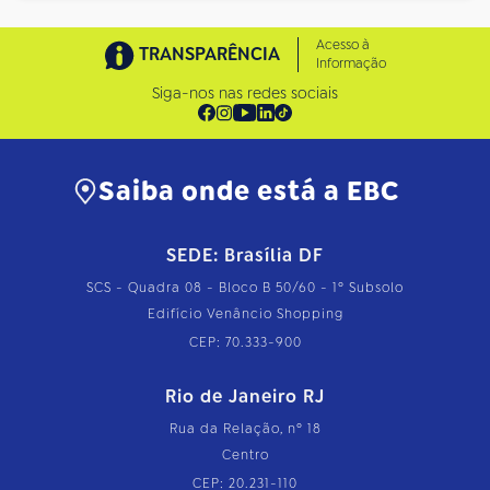
Acesso à
TRANSPARÊNCIA
Informação
Siga-nos nas redes sociais
Saiba onde está a EBC
SEDE: Brasília DF
SCS - Quadra 08 - Bloco B 50/60 - 1º Subsolo
Edifício Venâncio Shopping
CEP: 70.333-900
Rio de Janeiro RJ
Rua da Relação, nº 18
Centro
CEP: 20.231-110