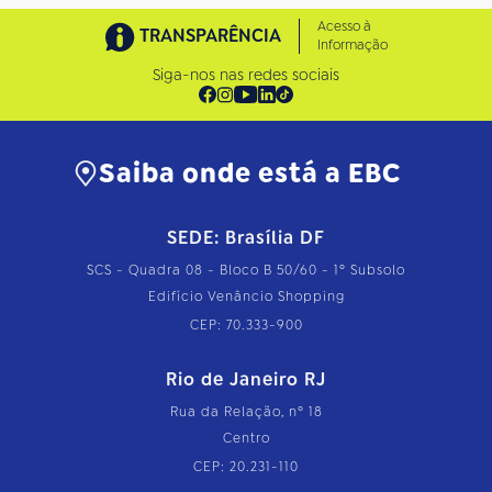
Acesso à
TRANSPARÊNCIA
Informação
Siga-nos nas redes sociais
Saiba onde está a EBC
SEDE: Brasília DF
SCS - Quadra 08 - Bloco B 50/60 - 1º Subsolo
Edifício Venâncio Shopping
CEP: 70.333-900
Rio de Janeiro RJ
Rua da Relação, nº 18
Centro
CEP: 20.231-110