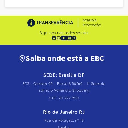
Acesso à
TRANSPARÊNCIA
Informação
Siga-nos nas redes sociais
Saiba onde está a EBC
SEDE: Brasília DF
SCS - Quadra 08 - Bloco B 50/60 - 1º Subsolo
Edifício Venâncio Shopping
CEP: 70.333-900
Rio de Janeiro RJ
Rua da Relação, nº 18
Centro