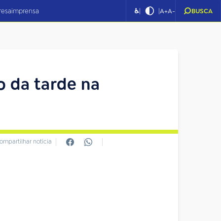
|
|
resa
imprensa
♿
A+
A-
BUSCA
o da tarde na
ompartilhar notícia