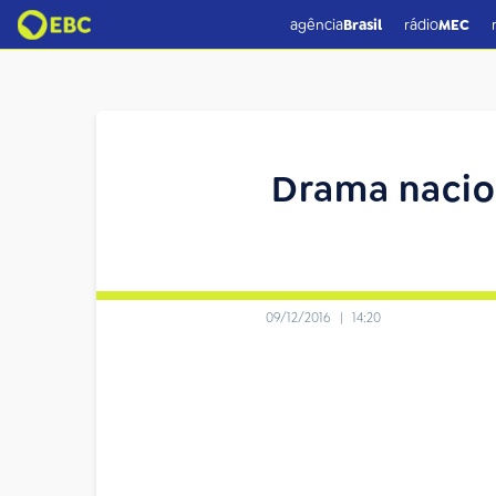
agência
Brasil
rádio
MEC
Drama nacion
09/12/2016
|
14:20