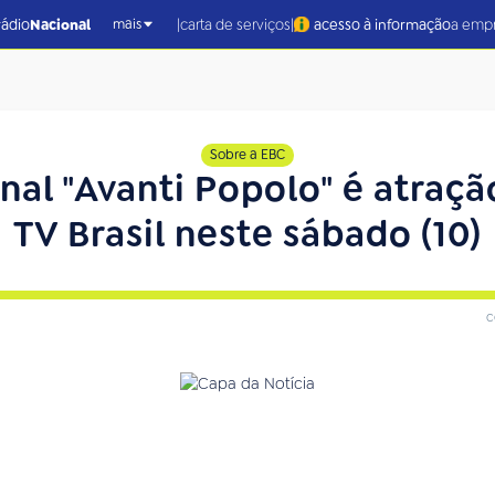
|
|
rádio
Nacional
carta de serviços
acesso à informação
a emp
mais
Sobre a EBC
al "Avanti Popolo" é atraçã
TV Brasil neste sábado (10)
c