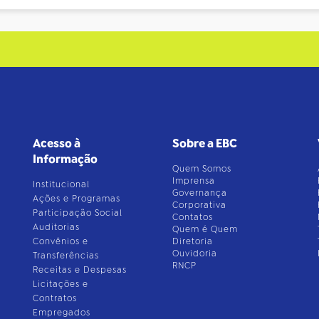
Acesso à
Sobre a EBC
Informação
Quem Somos
Imprensa
Institucional
Governança
Ações e Programas
Corporativa
Participação Social
Contatos
Auditorias
Quem é Quem
Convênios e
Diretoria
Ouvidoria
Transferências
RNCP
Receitas e Despesas
Licitações e
Contratos
Empregados