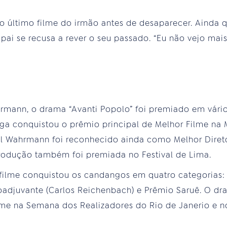
 o último filme do irmão antes de desaparecer. Ainda
o pai se recusa a rever o seu passado. “Eu não vejo mais
rmann, o drama “Avanti Popolo” foi premiado em vário
longa conquistou o prêmio principal de Melhor Filme n
el Wahrmann foi reconhecido ainda como Melhor Direto
odução também foi premiada no Festival de Lima.
 o filme conquistou os candangos em quatro categorias
Coadjuvante (Carlos Reichenbach) e Prêmio Saruê. O dr
me na Semana dos Realizadores do Rio de Janerio e no 