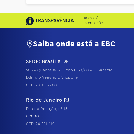
Acesso à
TRANSPARÊNCIA
Informação
Saiba onde está a EBC
SEDE: Brasília DF
SCS - Quadra 08 - Bloco B 50/60 - 1º Subsolo
Edifício Venâncio Shopping
CEP: 70.333-900
Rio de Janeiro RJ
Rua da Relação, nº 18
Centro
CEP: 20.231-110