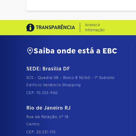
Acesso à
TRANSPARÊNCIA
Informação
Saiba onde está a EBC
SEDE: Brasília DF
SCS - Quadra 08 - Bloco B 50/60 - 1º Subsolo
Edifício Venâncio Shopping
CEP: 70.333-900
Rio de Janeiro RJ
Rua da Relação, nº 18
Centro
CEP: 20.231-110