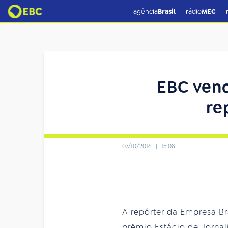
agência
Brasil
rádio
MEC
EBC venc
re
07/10/2016
|
15:08
A repórter da Empresa Br
prêmio Estácio de Jornal