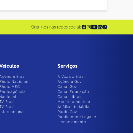
Siga-nos nas redes sociais
Veículos
Serviços
Agência Brasil
A Voz do Brasil
Rádio Nacional
Agência Gov
Rádio MEC
Canal Gov
Radioagência
Canal Educação
Nacional
Canal Libras
TV Brasil
Monitoramento e
TV Brasil
Análise de Mídia
Internacional
Rádio Gov
Publicidade Legal e
Licenciamento