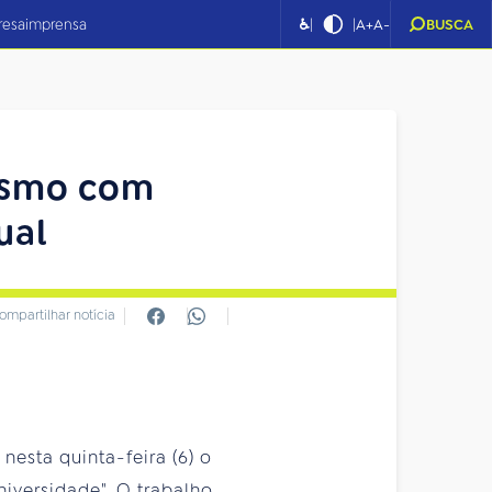
|
|
resa
imprensa
♿
A+
A-
BUSCA
lismo com
ual
ompartilhar notícia
esta quinta-feira (6) o
iversidade". O trabalho