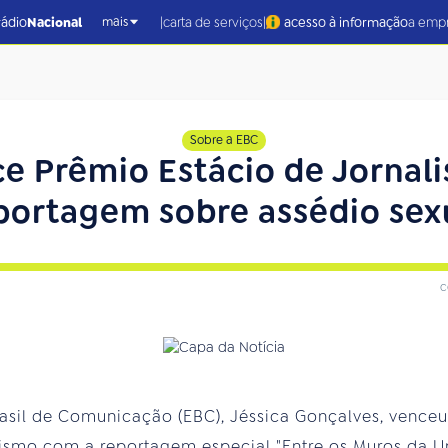
|
|
rádio
Nacional
carta de serviços
acesso à informação
a emp
mais
Sobre a EBC
e Prêmio Estácio de Jorna
portagem sobre assédio sex
c
asil de Comunicação (EBC), Jéssica Gonçalves, venceu n
ismo com a reportagem especial "Entre os Muros da Un