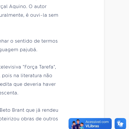
çal Aquino. O autor
ralmente, é ouvi-la sem
nhar o sentido de termos
inguagem pajubá.
elevisiva "Força Tarefa",
 pois na literatura não
redita que deveria haver
escenta.
Beto Brant que já rendeu
roteirizou obras de outros