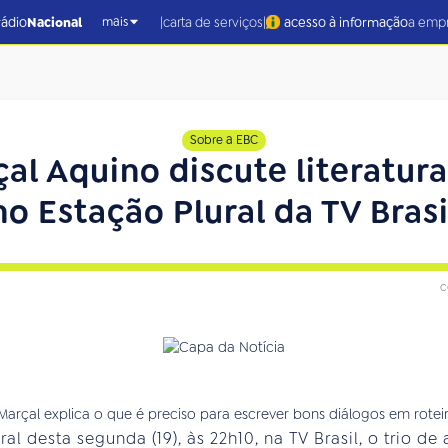
|
|
rádio
Nacional
carta de serviços
acesso à informação
a emp
mais
Sobre a EBC
çal Aquino discute literatura
no Estação Plural da TV Brasi
c
l desta segunda (19), às 22h10, na TV Brasil, o trio d