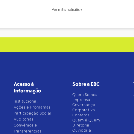
Ver mais notícias +
Acesso à
Sobre a EBC
Informação
Quem Somos
Imprensa
Institucional
Governança
Ações e Programas
Corporativa
Participação Social
Contatos
Auditorias
Quem é Quem
Convênios e
Diretoria
Ouvidoria
Transferências