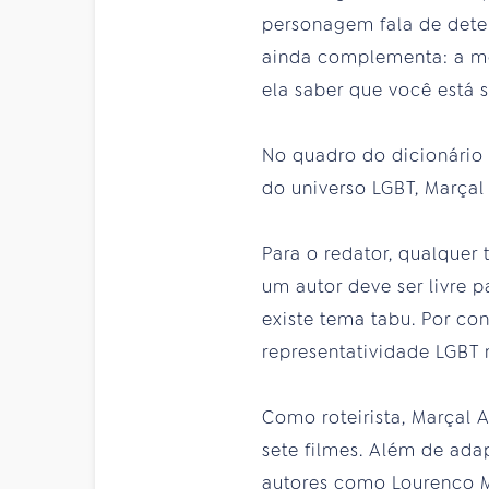
personagem fala de deter
ainda complementa: a me
ela saber que você está 
No quadro do dicionário 
do universo LGBT, Marçal
Para o redator, qualquer t
um autor deve ser livre p
existe tema tabu. Por con
representatividade LGBT n
Como roteirista, Marçal 
sete filmes. Além de adap
autores como Lourenço Mu