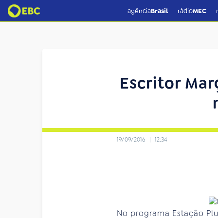
agência
Brasil
rádio
MEC
Escritor Mar
19/09/2016
|
12:34
No programa Estação Plura