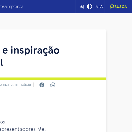
|
|
resa
imprensa
♿
A+
A-
BUSCA
 e inspiração
l
ompartilhar notícia
e apresentadores Mel