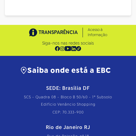
Acesso à
TRANSPARÊNCIA
Informação
Siga-nos nas redes sociais
Saiba onde está a EBC
SEDE: Brasília DF
SCS - Quadra 08 - Bloco B 50/60 - 1º Subsolo
Edifício Venâncio Shopping
CEP: 70.333-900
Rio de Janeiro RJ