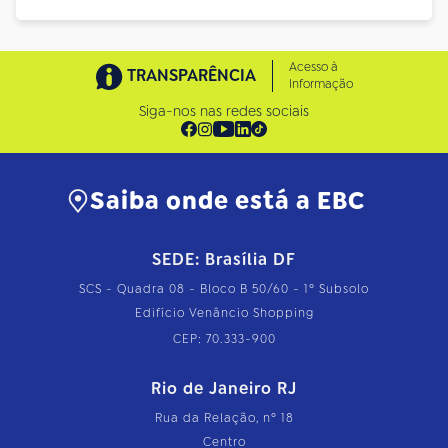
Acesso à
TRANSPARÊNCIA
Informação
Siga-nos nas redes sociais
Saiba onde está a EBC
SEDE: Brasília DF
SCS - Quadra 08 - Bloco B 50/60 - 1º Subsolo
Edifício Venâncio Shopping
CEP: 70.333-900
Rio de Janeiro RJ
Rua da Relação, nº 18
Centro