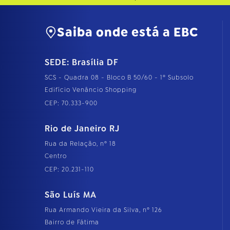
Saiba onde está a EBC
SEDE: Brasília DF
SCS - Quadra 08 - Bloco B 50/60 - 1º Subsolo
Edifício Venâncio Shopping
CEP: 70.333-900
Rio de Janeiro RJ
Rua da Relação, nº 18
Centro
CEP: 20.231-110
São Luís MA
Rua Armando Vieira da Silva, nº 126
Bairro de Fátima