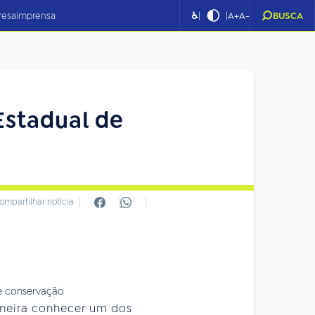
|
|
resa
imprensa
♿
A+
A-
BUSCA
Estadual de
ompartilhar notícia
ineira conhecer um dos