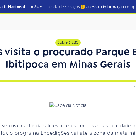
|
|
rádio
Nacional
carta de serviços
acesso à informação
a emp
mais
Sobre a EBC
 visita o procurado Parque 
Ibitipoca em Minas Gerais
c
(16), o programa Expedições vai até a zona da mata m