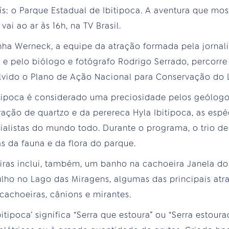
s: o Parque Estadual de Ibitipoca. A aventura que mos
i ao ar às 16h, na TV Brasil.
nha Werneck, a equipe da atração formada pela jornali
ty e pelo biólogo e fotógrafo Rodrigo Serrado, percorr
lvido o Plano de Ação Nacional para Conservação do L
tipoca é considerado uma preciosidade pelos geólogos 
ção de quartzo e da perereca Hyla Ibitipoca, as espéc
ialistas do mundo todo. Durante o programa, o trio de
s da fauna e da flora do parque.
iras inclui, também, um banho na cachoeira Janela do
ho no Lago das Miragens, algumas das principais atr
cachoeiras, cânions e mirantes.
bitipoca’ significa “Serra que estoura” ou “Serra estour