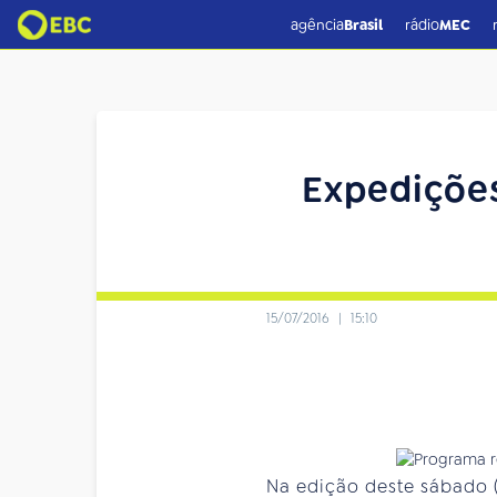
agência
Brasil
rádio
MEC
Expedições
15/07/2016
|
15:10
Na edição deste sábado 