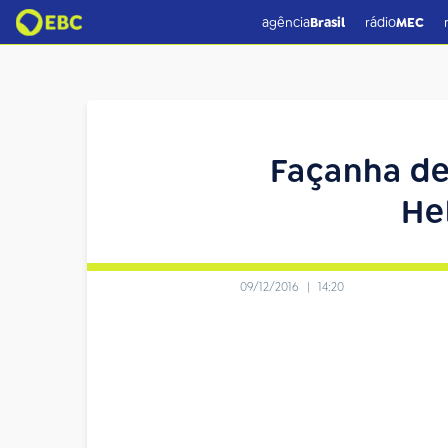
agência
Brasil
rádio
MEC
Façanha de
He
09/12/2016
|
14:20