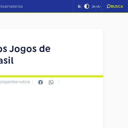
|
|
resa
imprensa
♿
A+
A-
BUSCA
os Jogos de
sil
ompartilhar notícia