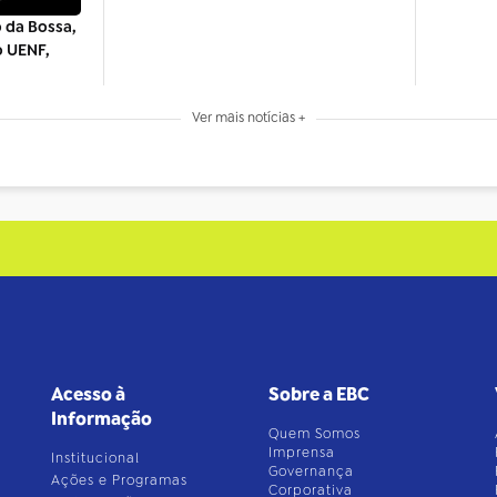
 da Bossa,
o UENF,
Ver mais notícias +
Acesso à
Sobre a EBC
Informação
Quem Somos
Imprensa
Institucional
Governança
Ações e Programas
Corporativa