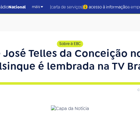
|
|
rádio
Nacional
carta de serviços
acesso à informação
a emp
mais
Sobre a EBC
 José Telles da Conceição n
lsinque é lembrada na TV Bra
c