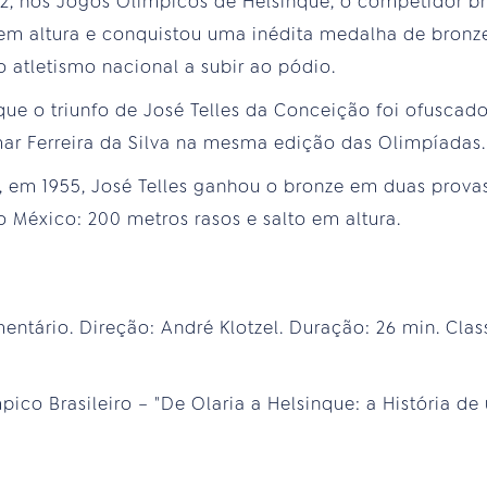
52, nos Jogos Olímpicos de Helsinque, o competidor br
em altura e conquistou uma inédita medalha de bronze
o atletismo nacional a subir ao pódio.
e o triunfo de José Telles da Conceição foi ofuscad
mar Ferreira da Silva na mesma edição das Olimpíadas.
o, em 1955, José Telles ganhou o bronze em duas prov
México: 200 metros rasos e salto em altura.
ntário. Direção: André Klotzel. Duração: 26 min. Class
co Brasileiro – "De Olaria a Helsinque: a História de 