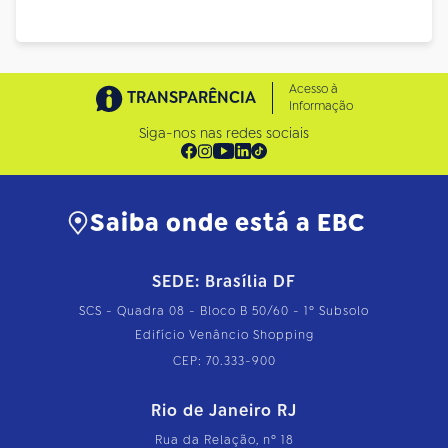
Acesso à
TRANSPARÊNCIA
Informação
Siga-nos nas redes sociais
Saiba onde está a EBC
SEDE: Brasília DF
SCS - Quadra 08 - Bloco B 50/60 - 1º Subsolo
Edifício Venâncio Shopping
CEP: 70.333-900
Rio de Janeiro RJ
Rua da Relação, nº 18