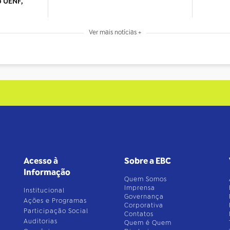
o UENF,
Ver mais notícias +
Acesso à
Sobre a EBC
Informação
Quem Somos
Imprensa
Institucional
Governança
Ações e Programas
Corporativa
Participação Social
Contatos
Auditorias
Quem é Quem