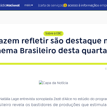
|
|
rádio
Nacional
carta de serviços
acesso à informação
a emp
mais
Sobre a EBC
azem refletir são destaque 
ema Brasileiro desta quarta 
c
ileiro revela os bastidores de produções que estimula