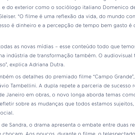
 e do exterior como o sociólogo italiano Domenico de 
 Gleiser. “O filme é uma reflexão da vida, do mundo c
esso é dinheiro e a percepção de tempo bem gasto é 
 todas as novas mídias – esse conteúdo todo que temos
ma indústria de transformação também. O audiovisual
so”, explica Adriana Dutra.
ambém os detalhes do premiado filme “Campo Grande”, 
ávio Tambellini. A dupla repete a parceria de sucesso 
de Janeiro em obras, o novo longa aborda temas co
efletir sobre as mudanças que todos estamos sujeitos
ocial.
de Sandra, o drama apresenta o embate entre duas re
e chocam. Aos poucos, durante o filme, o telespectad