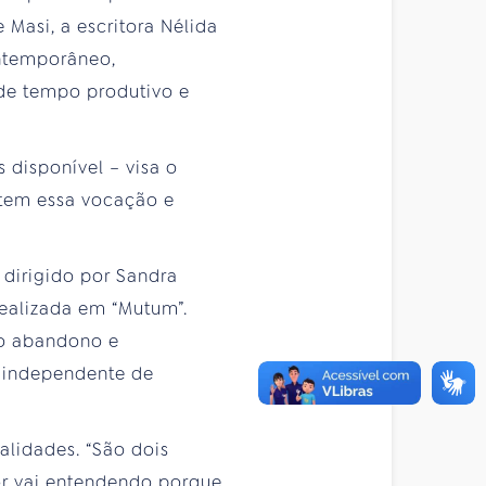
Masi, a escritora Nélida
ontemporâneo,
de tempo produtivo e
 disponível – visa o
 tem essa vocação e
dirigido por Sandra
realizada em “Mutum”.
mo abandono e
, independente de
alidades. “São dois
or vai entendendo porque