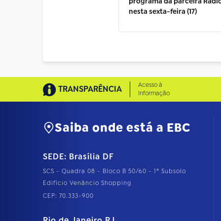
programa da parceira Rádi
nesta sexta-feira (17)
Acesso à
TRANSPARÊNCIA
Informação
Saiba onde está a EBC
SEDE: Brasília DF
SCS - Quadra 08 - Bloco B 50/60 - 1º Subsolo
Edifício Venâncio Shopping
CEP: 70.333-900
Rio de Janeiro RJ