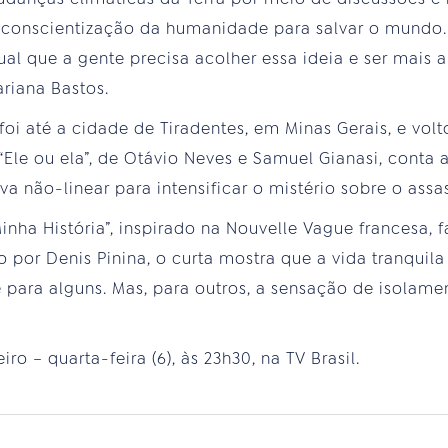
onscientização da humanidade para salvar o mundo. 
l que a gente precisa acolher essa ideia e ser mais a
riana Bastos.
oi até a cidade de Tiradentes, em Minas Gerais, e vol
“Ele ou ela”, de Otávio Neves e Samuel Gianasi, conta 
a não-linear para intensificar o mistério sobre o assa
nha História”, inspirado na Nouvelle Vague francesa, 
o por Denis Pinina, o curta mostra que a vida tranqui
e para alguns. Mas, para outros, a sensação de isolame
ro – quarta-feira (6), às 23h30, na TV Brasil.