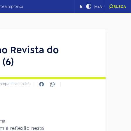
|
|
resa
imprensa
♿
A+
A-
BUSCA
no Revista do
(6)
ompartilhar notícia
m a reflexão nesta