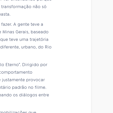
 transformação não só
asta.
fazer. A gente teve a
e Minas Gerais, baseado
 que teve uma trajetória
diferente, urbano, do Rio
o Eterno”. Dirigido por
o comportamento
é justamente provocar
tário padrão no filme.
eando os diálogos entre
 mobilizações que