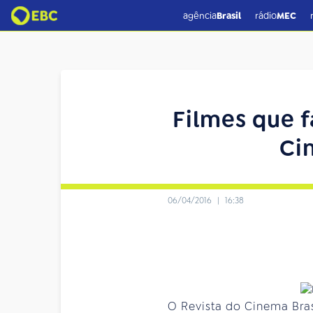
agência
Brasil
rádio
MEC
Filmes que f
Cin
06/04/2016
|
16:38
O Revista do Cinema Bras