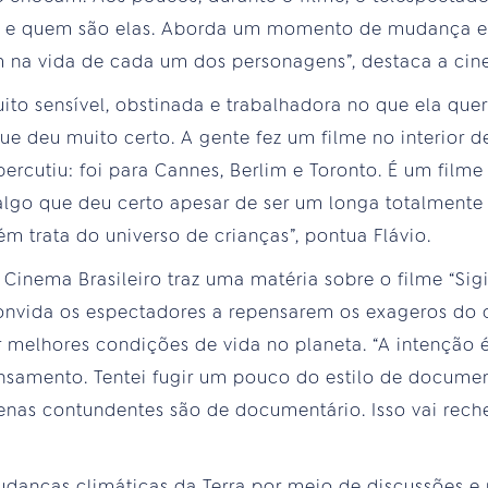
lá e quem são elas. Aborda um momento de mudança e
na vida de cada um dos personagens”, destaca a cine
to sensível, obstinada e trabalhadora no que ela quer 
ue deu muito certo. A gente fez um filme no interior d
ercutiu: foi para Cannes, Berlim e Toronto. É um filme
 algo que deu certo apesar de ser um longa totalmente 
 trata do universo de crianças”, pontua Flávio.
Cinema Brasileiro traz uma matéria sobre o filme “Sigil
convida os espectadores a repensarem os exageros d
 melhores condições de vida no planeta. “A intenção 
samento. Tentei fugir um pouco do estilo de documen
enas contundentes são de documentário. Isso vai rech
udanças climáticas da Terra por meio de discussões e