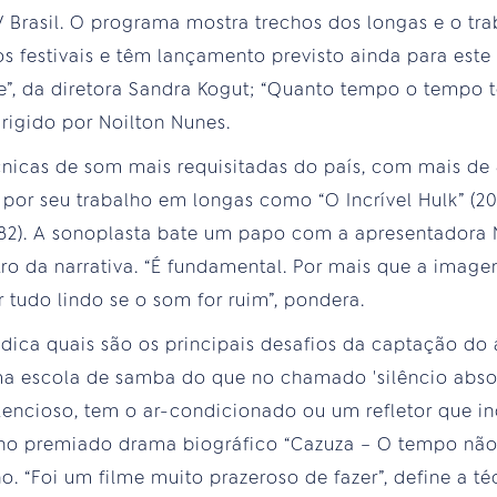
TV Brasil. O programa mostra trechos dos longas e o tr
os festivais e têm lançamento previsto ainda para est
, da diretora Sandra Kogut; “Quanto tempo o tempo t
dirigido por Noilton Nunes.
icas de som mais requisitadas do país, com mais de 6
 por seu trabalho em longas como “O Incrível Hulk” (20
(1982). A sonoplasta bate um papo com a apresentadora 
o da narrativa. “É fundamental. Por mais que a image
r tudo lindo se o som for ruim”, pondera.
dica quais são os principais desafios da captação do 
a escola de samba do que no chamado 'silêncio absolu
lencioso, tem o ar-condicionado ou um refletor que i
no premiado drama biográfico “Cazuza – O tempo não 
o. “Foi um filme muito prazeroso de fazer”, define a t