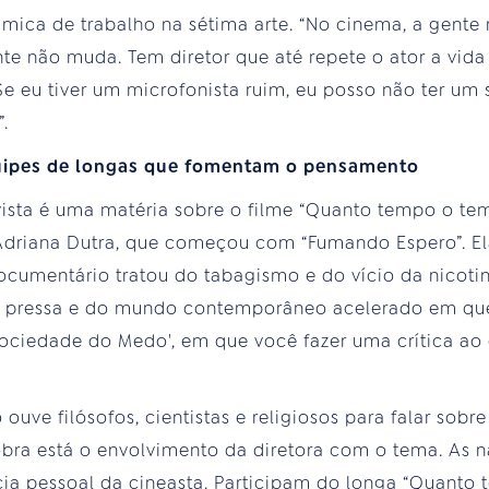
âmica de trabalho na sétima arte. “No cinema, a gente 
te não muda. Tem diretor que até repete o ator a vida 
e eu tiver um microfonista ruim, eu posso não ter um 
.
uipes de longas que fomentam o pensamento
ista é uma matéria sobre o filme “Quanto tempo o te
 Adriana Dutra, que começou com “Fumando Espero”. E
ocumentário tratou do tabagismo e do vício da nicoti
da pressa e do mundo contemporâneo acelerado em que
A Sociedade do Medo', em que você fazer uma crítica a
ve filósofos, cientistas e religiosos para falar sobr
ra está o envolvimento da diretora com o tema. As n
cia pessoal da cineasta. Participam do longa “Quanto