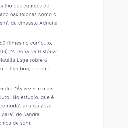
abalho das equipes de
e ano nas telonas como o
em”, da cineasta Adriana
0 filmes no currículo,
08), “A Dona da História”
Natália Lage sobre a
m esteja boa, o som é
áudio. “Às vezes é mais
to'. No estúdio, que é
ncomoda”, analisa Zezé
para”, de Sandra
écnica de som.