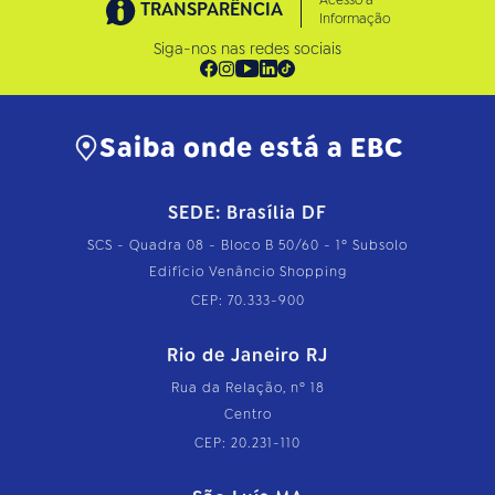
Acesso à
TRANSPARÊNCIA
Informação
Siga-nos nas redes sociais
Saiba onde está a EBC
SEDE: Brasília DF
SCS - Quadra 08 - Bloco B 50/60 - 1º Subsolo
Edifício Venâncio Shopping
CEP: 70.333-900
Rio de Janeiro RJ
Rua da Relação, nº 18
Centro
CEP: 20.231-110