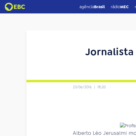
agência
Brasil
rádio
MEC
Jornalista
23/06/2016
|
18:20
Alberto Léo Jerusalmi mo