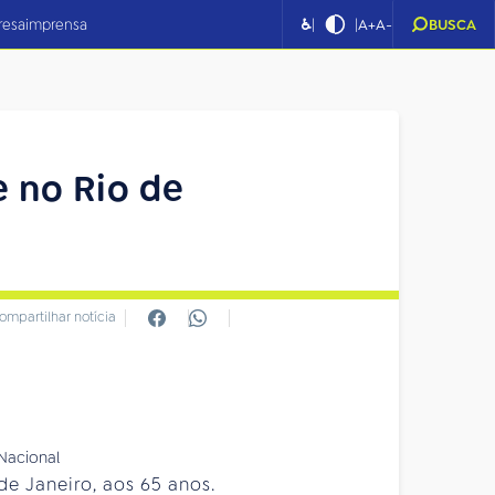
|
|
resa
imprensa
♿
A+
A-
BUSCA
e no Rio de
ompartilhar notícia
de Janeiro, aos 65 anos.