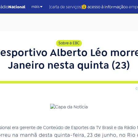
|
|
rádio
Nacional
carta de serviços
acesso à informação
a emp
mais
Sobre a EBC
 esportivo Alberto Léo morr
Janeiro nesta quinta (23)
c
rreu na manhã desta quinta-feira, 23 de junho, no Rio 