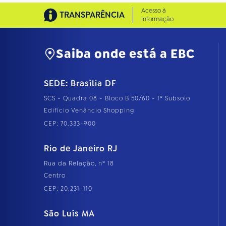
Acesso à
TRANSPARÊNCIA
Informação
Saiba onde está a EBC
SEDE: Brasília DF
SCS - Quadra 08 - Bloco B 50/60 - 1º Subsolo
Edifício Venâncio Shopping
CEP: 70.333-900
Rio de Janeiro RJ
Rua da Relação, nº 18
Centro
CEP: 20.231-110
São Luís MA