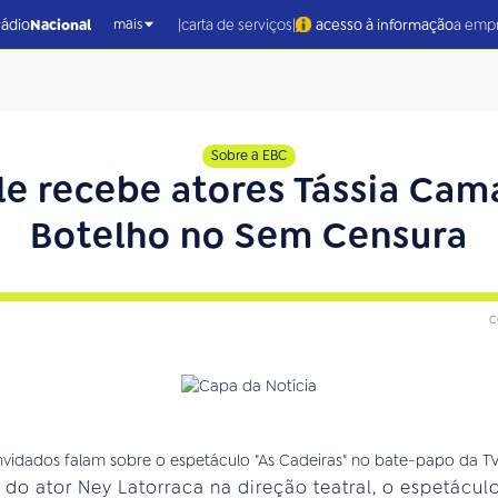
|
|
rádio
Nacional
carta de serviços
acesso à informação
a emp
mais
Sobre a EBC
e recebe atores Tássia Cam
Botelho no Sem Censura
c
do ator Ney Latorraca na direção teatral, o espetáculo