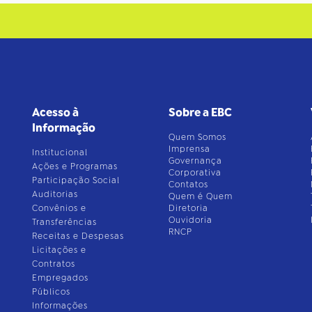
Acesso à
Sobre a EBC
Informação
Quem Somos
Imprensa
Institucional
Governança
Ações e Programas
Corporativa
Participação Social
Contatos
Auditorias
Quem é Quem
Convênios e
Diretoria
Ouvidoria
Transferências
RNCP
Receitas e Despesas
Licitações e
Contratos
Empregados
Públicos
Informações