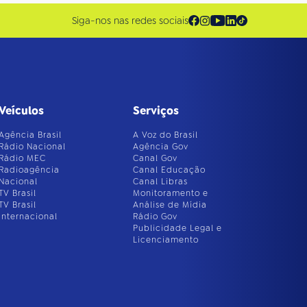
Siga-nos nas redes sociais
Veículos
Serviços
Agência Brasil
A Voz do Brasil
Rádio Nacional
Agência Gov
Rádio MEC
Canal Gov
Radioagência
Canal Educação
Nacional
Canal Libras
TV Brasil
Monitoramento e
TV Brasil
Análise de Mídia
Internacional
Rádio Gov
Publicidade Legal e
Licenciamento