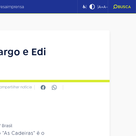
|
|
resa
imprensa
♿
A+
A-
BUSCA
argo e Edi
ompartilhar notícia
 "As Cadeiras" é o