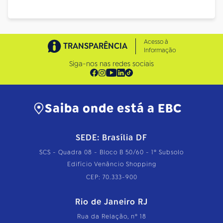
Acesso à
TRANSPARÊNCIA
Informação
Siga-nos nas redes sociais
Saiba onde está a EBC
SEDE: Brasília DF
SCS - Quadra 08 - Bloco B 50/60 - 1º Subsolo
Edifício Venâncio Shopping
CEP: 70.333-900
Rio de Janeiro RJ
Rua da Relação, nº 18