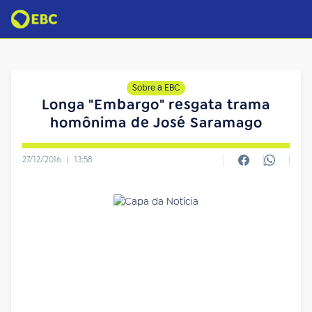
Sobre a EBC
Longa "Embargo" resgata trama
homônima de José Saramago
27/12/2016
|
13:58