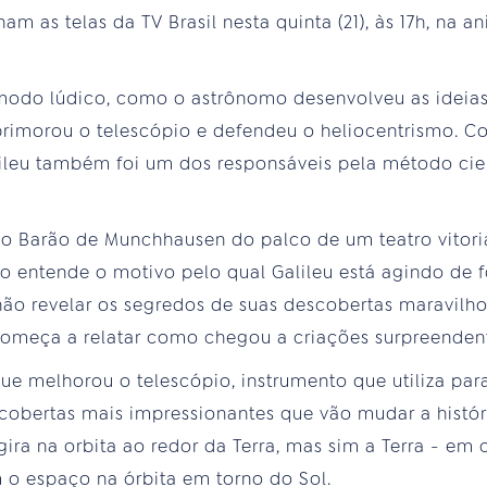
ham as telas da TV Brasil nesta quinta (21), às 17h, na
modo lúdico, como o astrônomo desenvolveu as ideias
rimorou o telescópio e defendeu o heliocentrismo. C
lileu também foi um dos responsáveis pela método cie
lo Barão de Munchhausen do palco de um teatro vitoria
ão entende o motivo pelo qual Galileu está agindo de
ão revelar os segredos de suas descobertas maravilhos
 começa a relatar como chegou a criações surpreendent
que melhorou o telescópio, instrumento que utiliza par
cobertas mais impressionantes que vão mudar a histó
gira na orbita ao redor da Terra, mas sim a Terra - em
 o espaço na órbita em torno do Sol.