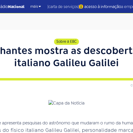
|
|
rádio
Nacional
carta de serviços
acesso à informação
a emp
mais
Sobre a EBC
lhantes mostra as descoberta
italiano Galileu Galilei
c
 do físico italiano Galileu Galilei, personalidade marca