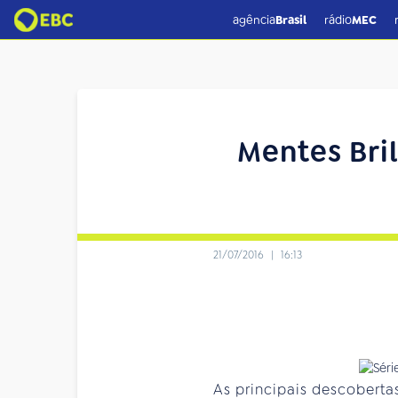
agência
Brasil
rádio
MEC
Mentes Bri
21/07/2016
|
16:13
As principais descobertas