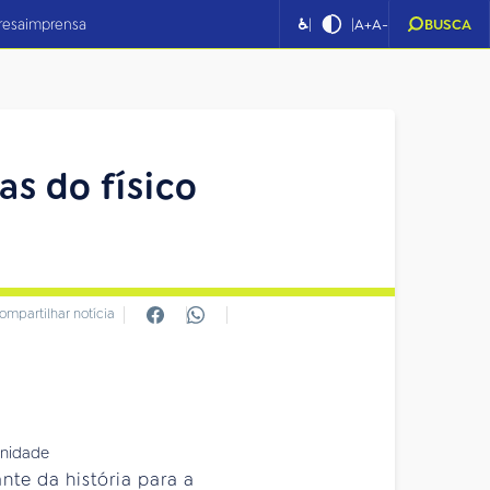
|
|
resa
imprensa
♿
A+
A-
BUSCA
s do físico
ompartilhar notícia
nte da história para a