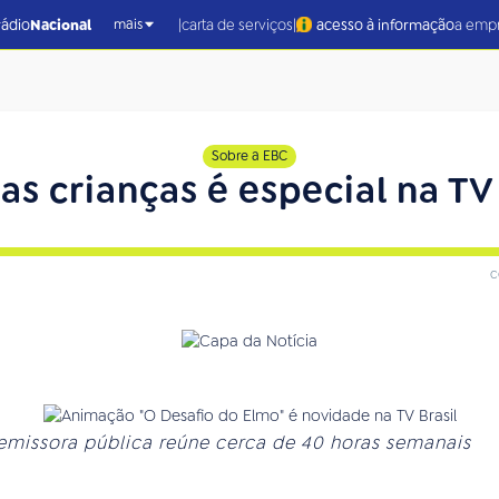
|
|
rádio
Nacional
carta de serviços
acesso à informação
a emp
mais
Sobre a EBC
as crianças é especial na TV 
c
emissora pública reúne cerca de 40 horas semanais