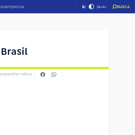
|
|
resa
imprensa
♿
A+
A-
BUSCA
Brasil
ompartilhar notícia