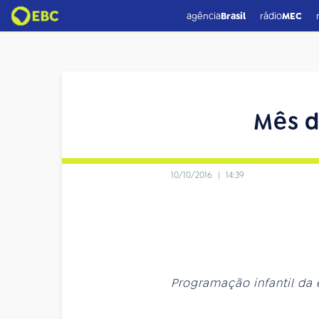
agência
Brasil
rádio
MEC
Mês d
10/10/2016
|
14:39
Programação infantil da 