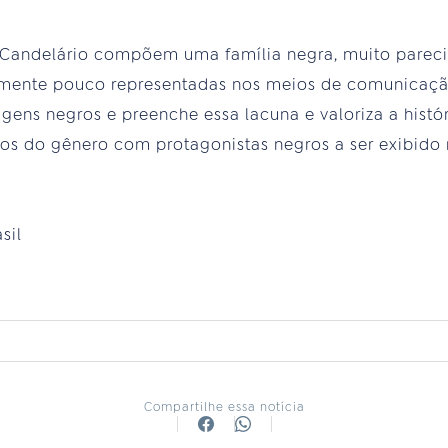
 Candelário compõem uma família negra, muito parec
ualmente pouco representadas nos meios de comunicação.
ens negros e preenche essa lacuna e valoriza a históri
s do gênero com protagonistas negros a ser exibido na
sil
Compartilhe essa notícia