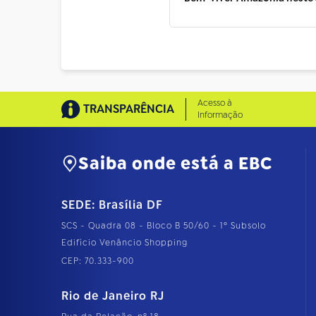
Acesso à
TRANSPARÊNCIA
Informação
Saiba onde está a EBC
SEDE: Brasília DF
SCS - Quadra 08 - Bloco B 50/60 - 1º Subsolo
Edifício Venâncio Shopping
CEP: 70.333-900
Rio de Janeiro RJ