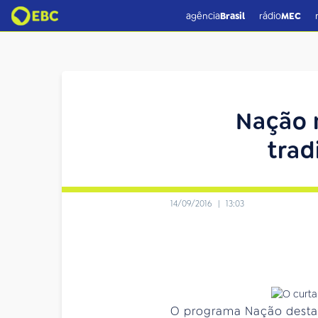
agência
Brasil
rádio
MEC
Nação 
trad
14/09/2016
|
13:03
O programa Nação desta q