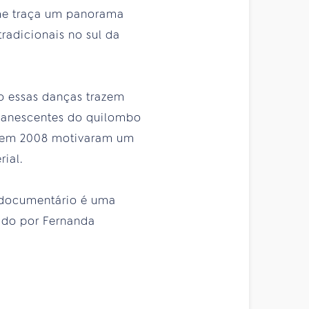
lme traça um panorama
tradicionais no sul da
o essas danças trazem
manescentes do quilombo
s em 2008 motivaram um
ial.
 documentário é uma
tado por Fernanda