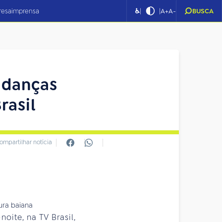
|
|
resa
imprensa
♿
A+
A-
BUSCA
 danças
rasil
ompartilhar notícia
oite, na TV Brasil,