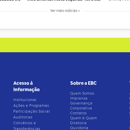
Ver mais notícias +
Acesso à
Sobre a EBC
Informação
Quem Somos
Imprensa
Institucional
Governança
Ações e Programas
Corporativa
Participação Social
Contatos
Auditorias
Quem é Quem
Convênios e
Diretoria
Ouvidoria
Transferências