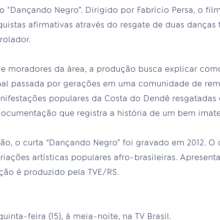
 "Dançando Negro”. Dirigido por Fabrício Persa, o fi
quistas afirmativas através do resgate de duas danças 
rolador.
de moradores da área, a produção busca explicar com
ional passada por gerações em uma comunidade de re
manifestações populares da Costa do Dendê resgatada
ocumentação que registra a história de um bem imater
ão, o curta “Dançando Negro” foi gravado em 2012. O
riações artísticas populares afro-brasileiras. Apresen
ção é produzido pela TVE/RS.
uinta-feira (15), à meia-noite, na TV Brasil.