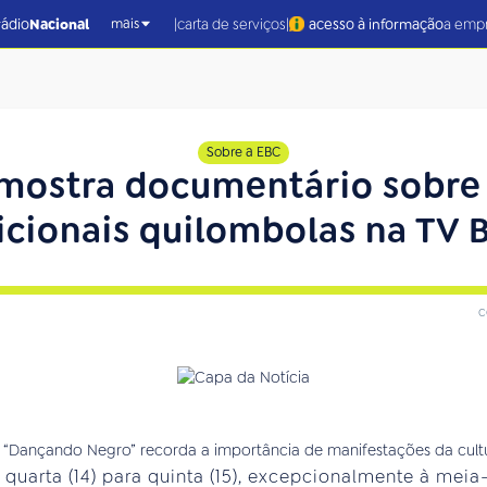
|
|
rádio
Nacional
carta de serviços
acesso à informação
a emp
mais
Sobre a EBC
mostra documentário sobre
icionais quilombolas na TV B
c
uarta (14) para quinta (15), excepcionalmente à meia-n