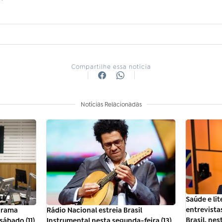
Compartilhe essa notícia
Notícias Relacionadas
Saúde e li
entrevista
ograma
Rádio Nacional estreia Brasil
Brasil, nes
ábado (11)
Instrumental nesta segunda-feira (13)