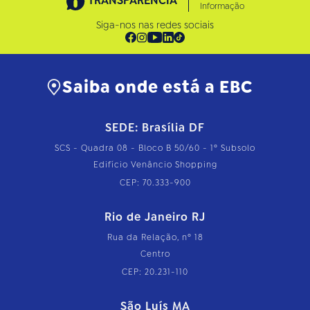
TRANSPARÊNCIA
Informação
Siga-nos nas redes sociais
Saiba onde está a EBC
SEDE: Brasília DF
SCS - Quadra 08 - Bloco B 50/60 - 1º Subsolo
Edifício Venâncio Shopping
CEP: 70.333-900
Rio de Janeiro RJ
Rua da Relação, nº 18
Centro
CEP: 20.231-110
São Luís MA