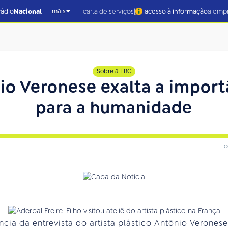
|
|
rádio
Nacional
carta de serviços
acesso à informação
a emp
mais
Sobre a EBC
io Veronese exalta a import
para a humanidade
c
ência da entrevista do artista plástico Antônio Verone