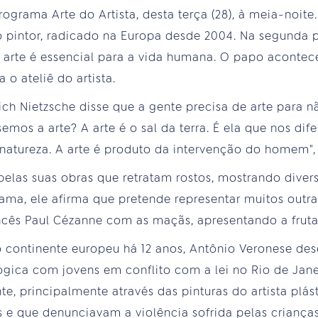
ograma Arte do Artista, desta terça (28), à meia-noite. 
 pintor, radicado na Europa desde 2004. Na segunda p
arte é essencial para a vida humana. O papo acontec
 o ateliê do artista.
ich Nietzsche disse que a gente precisa de arte para n
emos a arte? A arte é o sal da terra. É ela que nos dif
natureza. A arte é produto da intervenção do homem", 
elas suas obras que retratam rostos, mostrando diver
ma, ele afirma que pretende representar muitos outras
ancês Paul Cézanne com as maçãs, apresentando a frut
o continente europeu há 12 anos, Antônio Veronese de
gica com jovens em conflito com a lei no Rio de Janeir
, principalmente através das pinturas do artista plást
es e que denunciavam a violência sofrida pelas crianças