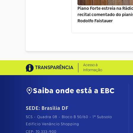
Piano Forte estreia na Rád
recital comentado do piani
Rodolfo Faistauer
Acesso à
TRANSPARÊNCIA
Informação
Saiba onde está a EBC
SEDE: Brasília DF
SCS - Quadra 08 - Bloco B 50/60 - 1º Subsolo
Edifício Venâncio Shopping
CEP: 70.333-900