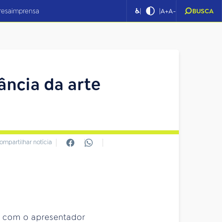
|
|
resa
imprensa
♿
A+
A-
BUSCA
ância da arte
ompartilhar notícia
se com o apresentador