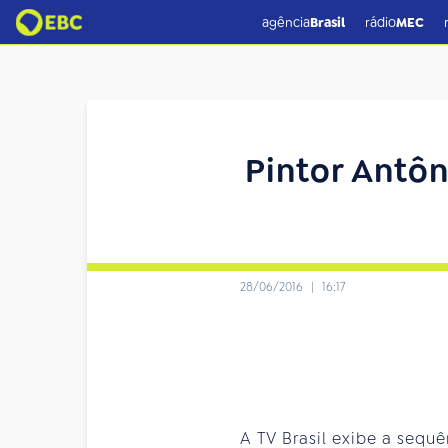
agência
Brasil
rádio
MEC
Pintor Antôn
28/06/2016
|
16:17
A TV Brasil exibe a sequ