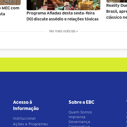
Reality Due
io MEC com
Brasil, ap
Programa Afiadas desta sexta-feira
sta
clássico ne
(10) discute assédio e relações tóxicas
Ver mais notícias +
Acesso à
Sobre a EBC
Informação
Quem Somos
Imprensa
Institucional
Governança
Ações e Programas
Corporativa