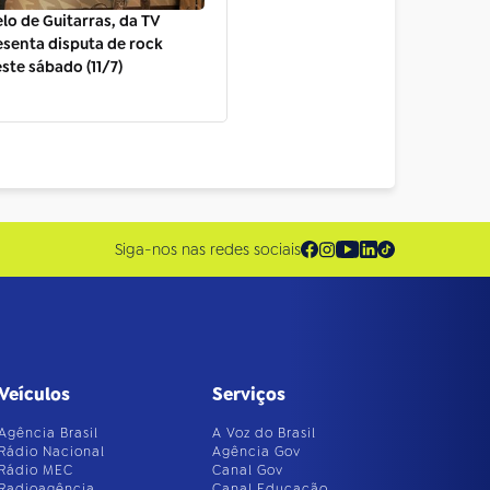
lo de Guitarras, da TV
resenta disputa de rock
ste sábado (11/7)
Siga-nos nas redes sociais
Veículos
Serviços
Agência Brasil
A Voz do Brasil
Rádio Nacional
Agência Gov
Rádio MEC
Canal Gov
Radioagência
Canal Educação