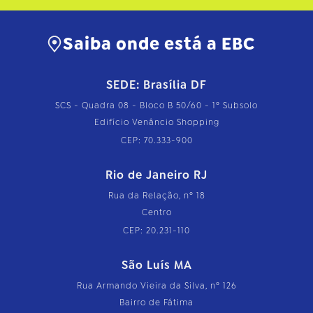
Saiba onde está a EBC
SEDE: Brasília DF
SCS - Quadra 08 - Bloco B 50/60 - 1º Subsolo
Edifício Venâncio Shopping
CEP: 70.333-900
Rio de Janeiro RJ
Rua da Relação, nº 18
Centro
CEP: 20.231-110
São Luís MA
Rua Armando Vieira da Silva, nº 126
Bairro de Fátima