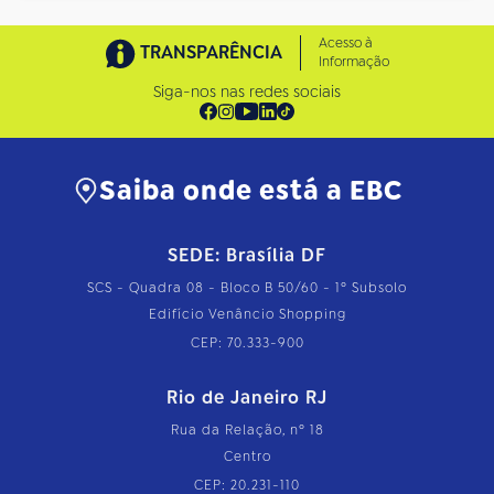
Acesso à
TRANSPARÊNCIA
Informação
Siga-nos nas redes sociais
Saiba onde está a EBC
SEDE: Brasília DF
SCS - Quadra 08 - Bloco B 50/60 - 1º Subsolo
Edifício Venâncio Shopping
CEP: 70.333-900
Rio de Janeiro RJ
Rua da Relação, nº 18
Centro
CEP: 20.231-110