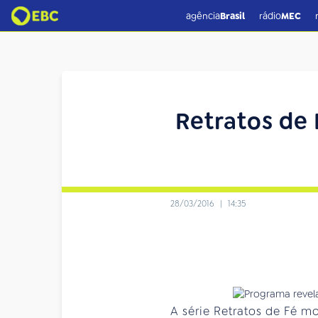
agência
Brasil
rádio
MEC
Retratos de 
28/03/2016
|
14:35
A série Retratos de Fé mo