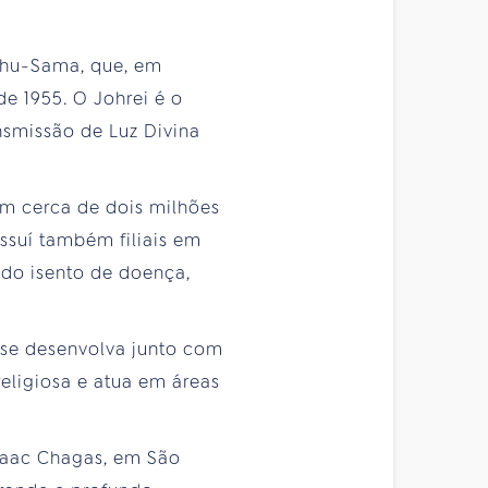
shu-Sama, que, em
de 1955. O Johrei é o
ansmissão de Luz Divina
om cerca de dois milhões
ossuí também filiais em
undo isento de doença,
e se desenvolva junto com
religiosa e atua em áreas
Isaac Chagas, em São