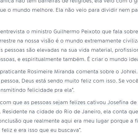
siânica não tem barreiras de religiões, ela veio com o
ue o mundo melhore. Ela não veio para dividir nem para
 entrevista o ministro Guilhermo Peixoto que fala sobre
errestre na nossa visão é o mundo extremamente civili
 pessoas são elevadas na sua vida material, profissio
ssoas, e espiritualmente também. É criar o mundo idea
raticante Rosimeire Miranda comenta sobre o Johrei.
pessoa, Deus está sendo muito feliz com isso. Se voc
nsmitindo felicidade pra ela”.
om que as pessoas sejam felizes cativou Josefina de 
 Residente na cidade do Rio de Janeiro, ela conta que 
onclusão que realmente aqui era meu lugar porque a fi
feliz e era isso que eu buscava”.