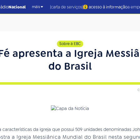
|
|
rádio
Nacional
carta de serviços
acesso à informação
a emp
mais
Sobre a EBC
Fé apresenta a Igreja Messi
do Brasil
c
stra a Igreja Messiânica Mundial do Brasil nesta segund