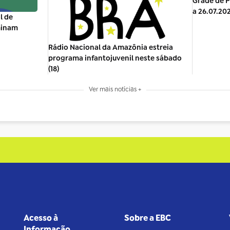
Grade de P
a 26.07.20
l de
minam
Rádio Nacional da Amazônia estreia
programa infantojuvenil neste sábado
(18)
Ver mais notícias +
Acesso à
Sobre a EBC
Informação