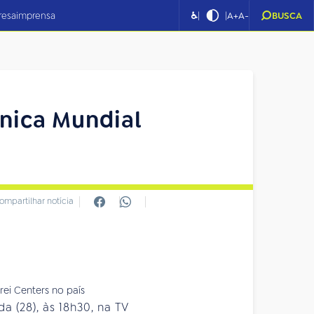
|
|
resa
imprensa
♿
A+
A-
BUSCA
ânica Mundial
ompartilhar notícia
a (28), às 18h30, na TV