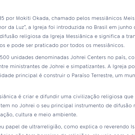
35 por Mokiti Okada, chamado pelos messiânicos Mei
or da Luz”, a Igreja foi introduzida no Brasil em junho 
difusão religiosa da Igreja Messiânica e significa a tr
s e pode ser praticado por todos os messiânicos.
 500 unidades denominadas Johrei Centers no país, c
tre ministrantes de Johrei e simpatizantes. A Igreja p
lidade principal é construir o Paraíso Terrestre, um m
iânica é criar e difundir uma civilização religiosa qu
 tem no Johrei o seu principal instrumento de difusão 
cação, cultura e meio ambiente.
eu papel de ultrarreligião, como explica o reverendo 