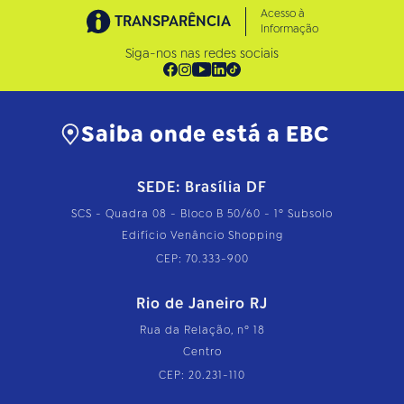
Acesso à
TRANSPARÊNCIA
Informação
Siga-nos nas redes sociais
Saiba onde está a EBC
SEDE: Brasília DF
SCS - Quadra 08 - Bloco B 50/60 - 1º Subsolo
Edifício Venâncio Shopping
CEP: 70.333-900
Rio de Janeiro RJ
Rua da Relação, nº 18
Centro
CEP: 20.231-110